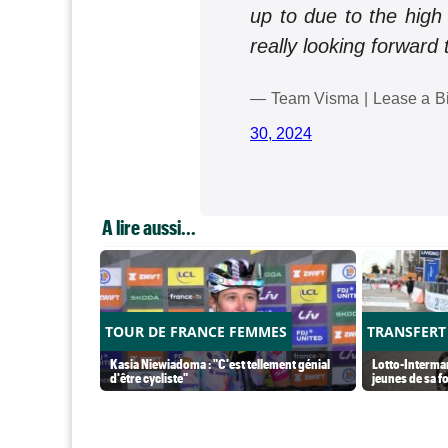
up to due to the high 
really looking forward t
— Team Visma | Lease a B
30, 2024
A lire aussi...
TOUR DE FRANCE FEMMES
TRANSFERT
Kasia Niewiadoma : "C'est tellement génial
Lotto-Intermar
d'être cycliste"
jeunes de sa f