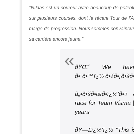
"Niklas est un coureur avec beaucoup de potentie
sur plusieurs courses, dont le récent Tour de l'
marge de progression. Nous sommes convaincus 
sa carrière encore jeune."
ðŸŒˆ We have a 
ð•”ð•™ï¿½'ð•žð•¡ð•šð
â„•ð•šð•œð•ï¿½'ð•¤ ð
race for Team Visma |
years.
ðŸ—£ï¿½'ï¿½ "This is