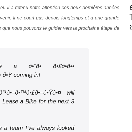
l. Il a retenu notre attention ces deux dernières années
Avenir. Il ne court pas depuis longtemps et a une grande
que nous pouvons le guider vers la prochaine étape de
ð•¨ð• ð•£ð•ð••
• ð•Ÿ coming in!
-
”¹ð•–ð•™ð•£ð•–ð•Ÿð•¤ will
 Lease a Bike for the next 3
 a team I’ve always looked