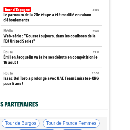
Tour d'Espagne
21:50
Le parcours de la 20e étape a été modifié en raison
d'éboulements
Média
21:30
Web-série : "Course toujours, dans les coulisses de la
FDJ United Series"
Route
21:10
Émilien Jacquelin va faire ses débuts en compétition le
16 août !
Route
20:50
Isaac Del Toro a prolongé avec UAE Team Emirates-XRG
pour 5 ans !
Route
20:30
Gesink : "Quand je suis passé pro, le dopage était
S PARTENAIRES
monnaie courante"
Transfert
20:12
Le Mercato vélo est ouvert... toutes les dernières infos
Tour de Burgos
Tour de France Femmes
et rumeurs