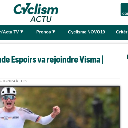
CO
►
►
m'Actu TV
Pronos
Cyclisme NOVO19
Crité
de Espoirs va rejoindre Visma |
02/10/2024 à 11:39.