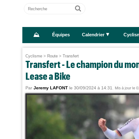
Recherche
Ok
⛰
►
Équipes
Calendrier
Cyclis
Cyclisme
>
Route
>
Transfert
Transfert - Le champion du mon
Lease a Bike
Par
Jeremy LAFONT
le 30/09/2024 à 14:31.
Mis à jour le 