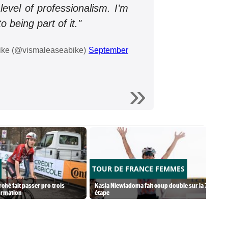
level of professionalism. I’m
o being part of it."
ike (@vismaleaseabike)
September
TOUR DE FRANCE FEMMES
ché fait passer pro trois
Kasia Niewiadoma fait coup double sur la 7e
ormation
étape