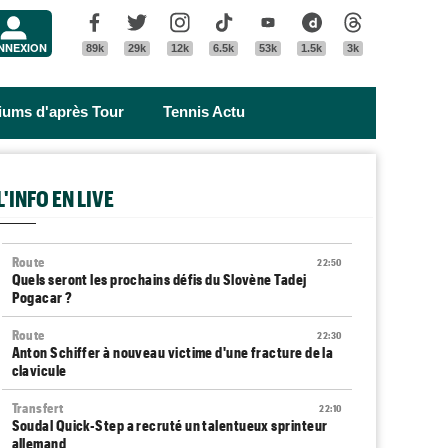
Menu
Facebook
Twitter
Instagram
Tik Tok
Youtube
Dailymotion
Threads
NNEXION
89k
29k
12k
6.5k
53k
1.5k
3k
riums d'après Tour
Tennis Actu
L'INFO EN LIVE
Route
22:50
Quels seront les prochains défis du Slovène Tadej
Pogacar ?
Route
22:30
Anton Schiffer à nouveau victime d'une fracture de la
clavicule
Transfert
22:10
Soudal Quick-Step a recruté un talentueux sprinteur
allemand