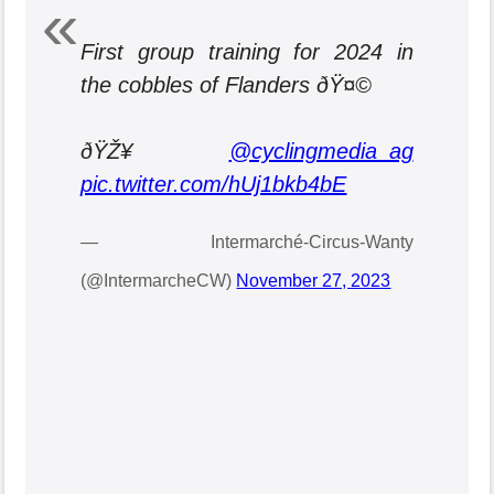
First group training for 2024 in
the cobbles of Flanders ðŸ¤©
ðŸŽ¥
@cyclingmedia_ag
pic.twitter.com/hUj1bkb4bE
— Intermarché-Circus-Wanty
(@IntermarcheCW)
November 27, 2023