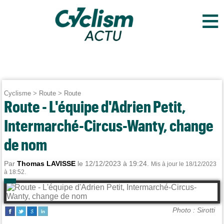
≡
Cyclisme
>
Route
>
Route
Route - L'équipe d'Adrien Petit,
Intermarché-Circus-Wanty, change
de nom
Par
Thomas LAVISSE
le 12/12/2023 à 19:24.
Mis à jour le 18/12/2023
à 18:52.
Photo : Sirotti