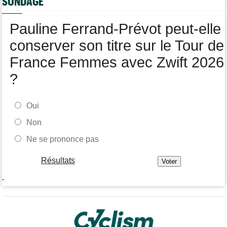
SONDAGE
pour 1 an
Tour de Burgos
06/08
Pauline Ferrand-Prévot peut-elle
Felix Gall remporte la 3e étape et prend les commandes du
général
conserver son titre sur le Tour de
France Femmes avec Zwift 2026
?
Oui
Non
Ne se prononce pas
Résultats
-