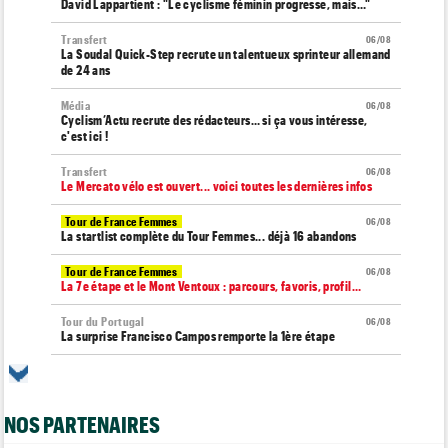
David Lappartient : "Le cyclisme féminin progresse, mais…"
Transfert
06/08
La Soudal Quick-Step recrute un talentueux sprinteur allemand
de 24 ans
Média
06/08
Cyclism’Actu recrute des rédacteurs… si ça vous intéresse,
c'est ici !
Transfert
06/08
Le Mercato vélo est ouvert... voici toutes les dernières infos
Tour de France Femmes
06/08
La startlist complète du Tour Femmes... déjà 16 abandons
Tour de France Femmes
06/08
La 7e étape et le Mont Ventoux : parcours, favoris, profil…
Tour du Portugal
06/08
La surprise Francisco Campos remporte la 1ère étape
Tour de Pologne
06/08
Bart Lemmen : "J'attendais cette 1ère victoire depuis
longtemps"
NOS PARTENAIRES
Tour de France Femmes
06/08