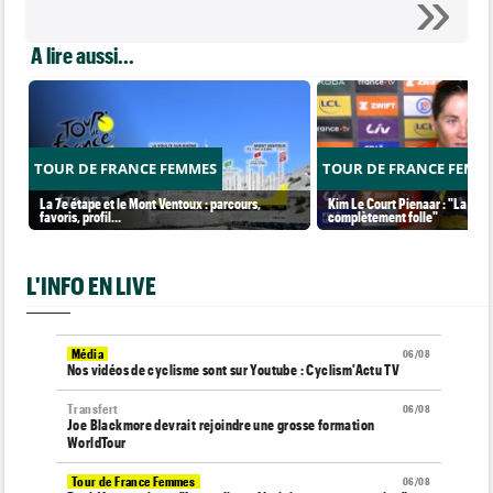
A lire aussi...
TOUR DE FRANCE FEMMES
TOUR DE FRANCE FEMM
La 7e étape et le Mont Ventoux : parcours,
Kim Le Court Pienaar : "La cour
favoris, profil…
complètement folle"
L'INFO EN LIVE
Média
06/08
Nos vidéos de cyclisme sont sur Youtube : Cyclism'Actu TV
Transfert
06/08
Joe Blackmore devrait rejoindre une grosse formation
WorldTour
Tour de France Femmes
06/08