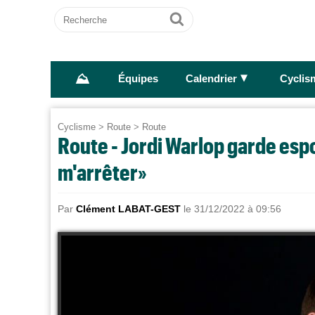
Recherche
Ok
⛰
►
Équipes
Calendrier
Cyclis
Cyclisme
>
Route
>
Route
Route - Jordi Warlop garde espo
m'arrêter»
Par
Clément LABAT-GEST
le 31/12/2022 à 09:56