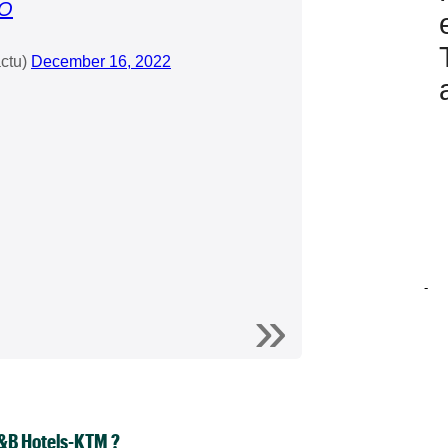
9O
ctu)
December 16, 2022
-
B&B Hotels-KTM ?