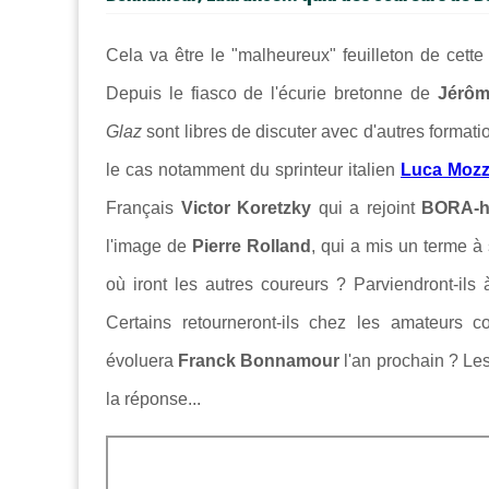
Cela va être le "malheureux" feuilleton de cett
Depuis le fiasco de l'écurie bretonne de
Jérôm
Glaz
sont libres de discuter avec d'autres formatio
le cas notamment du sprinteur italien
Luca Mozz
Français
Victor Koretzky
qui a rejoint
BORA-h
l'image de
Pierre Rolland
, qui a mis un terme à
où iront les autres coureurs ? Parviendront-ils
Certains retourneront-ils chez les amateurs
évoluera
Franck Bonnamour
l'an prochain ? L
la réponse...