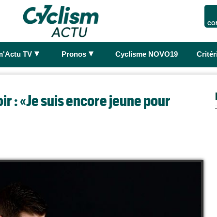
CO
►
►
m'Actu TV
Pronos
Cyclisme NOVO19
Crité
ir : «Je suis encore jeune pour