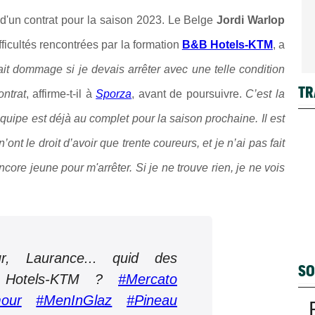
e d'un contrat pour la saison 2023. Le Belge
Jordi Warlop
fficultés rencontrées par la formation
B&B Hotels-KTM
, a
it dommage si je devais arrêter avec une telle condition
TR
ontrat
, affirme-t-il à
Sporza
, avant de poursuivre.
C’est la
’équipe est déjà au complet pour la saison prochaine.
Il est
ont le droit d’avoir que trente coureurs, et je n’ai pas fait
ncore jeune pour m'arrêter.
Si je ne trouve rien, je ne vois
, Laurance... quid des
SO
 Hotels-KTM ?
#Mercato
our
#MenInGlaz
#Pineau