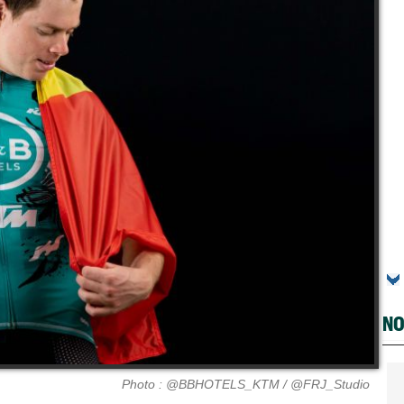
NO
Photo : @BBHOTELS_KTM / @FRJ_Studio