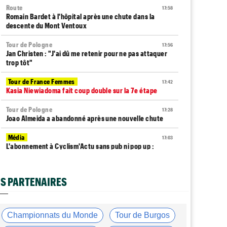
Route
17:58
Romain Bardet à l'hôpital après une chute dans la
descente du Mont Ventoux
Tour de Pologne
17:56
Jan Christen : "J'ai dû me retenir pour ne pas attaquer
trop tôt"
Tour de France Femmes
17:42
Kasia Niewiadoma fait coup double sur la 7e étape
Tour de Pologne
17:28
Joao Almeida a abandonné après une nouvelle chute
Média
17:03
L'abonnement à Cyclism'Actu sans pub ni pop up :
9,99€ pour 1 an
Tour de Burgos
16:42
S PARTENAIRES
Matthew Brennan coiffe Pithie sur la ligne et remporte
la 4e étape
Média
16:38
Championnats du Monde
Tour de Burgos
Les vidéos cyclisme sont sur Dailymotion :