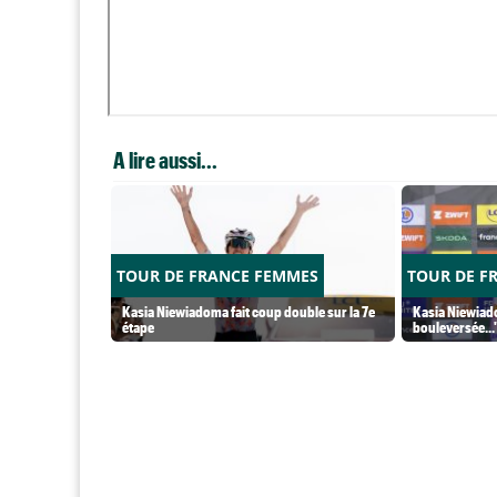
A lire aussi...
TOUR DE FRANCE FEMMES
TOUR DE F
Kasia Niewiadoma fait coup double sur la 7e
Kasia Niewiado
étape
bouleversée...