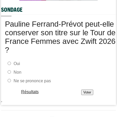
Dorian Godon a fini le Tour avec quatre côtes fracturées
SONDAGE
Média
11:20
Cyclism’Actu recrute rédacteurs… toutes les informations ici !
Pauline Ferrand-Prévot peut-elle
conserver son titre sur le Tour de
France Femmes avec Zwift 2026
?
Oui
Non
Ne se prononce pas
Résultats
-