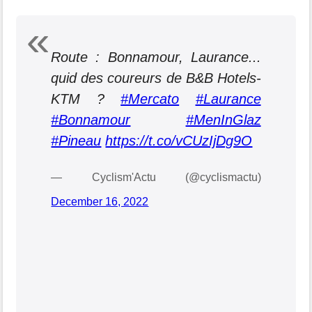
Route : Bonnamour, Laurance...
quid des coureurs de B&B Hotels-
KTM ?
#Mercato
#Laurance
#Bonnamour
#MenInGlaz
#Pineau
https://t.co/vCUzIjDg9O
— Cyclism'Actu (@cyclismactu)
December 16, 2022