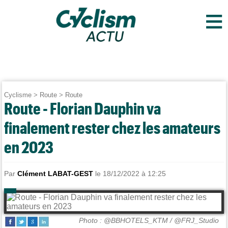
≡
Cyclisme
>
Route
>
Route
Route - Florian Dauphin va
finalement rester chez les amateurs
en 2023
Par
Clément LABAT-GEST
le 18/12/2022 à 12:25
Photo : @BBHOTELS_KTM / @FRJ_Studio