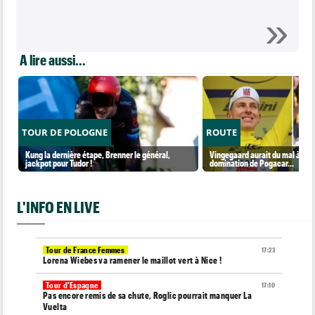
A lire aussi...
TOUR DE POLOGNE
ROUTE
Kung la dernière étape, Brenner le général,
Vingegaard aurait du mal à sup
jackpot pour Tudor !
domination de Pogacar...
L'INFO EN LIVE
Tour de France Femmes
17:23
Lorena Wiebes va ramener le maillot vert à Nice !
Tour d'Espagne
17:10
Pas encore remis de sa chute, Roglic pourrait manquer La
Vuelta