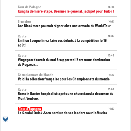
Tour de Pologne
16:45
Kung la dernière étape, Brenner le général, jackpot pour Tudor !
Transfert
16:23
Joe Blackmore pourrait signer chez une armada du WorldTour
Route
16:07
Émilien Jacquelin va faire ses débuts à la compétition le 16
août !
Route
15:49
Vingegaard aurait du mal à supporter l'écrasante domination
de Pogacar...
Championnats du Monde
15:30
Voici la sélection française pour les Championnats du monde
Route
15:08
Romain Bardet hospitalisé après une chute dans la descente du
Mont Ventoux
Tour d'Espagne
14:53
La Soudal Quick-Step perd un de ses leaders pour la Vuelta
2026 !
Tour d'Espagne
14:31