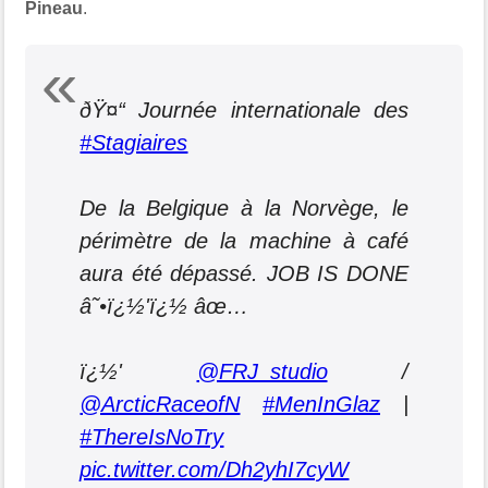
Pineau
.
ðŸ¤“ Journée internationale des
#Stagiaires
De la Belgique à la Norvège, le
périmètre de la machine à café
aura été dépassé. JOB IS DONE
â˜•ï¿½'ï¿½ âœ…
ï¿½'
@FRJ_studio
/
@ArcticRaceofN
#MenInGlaz
|
#ThereIsNoTry
pic.twitter.com/Dh2yhI7cyW