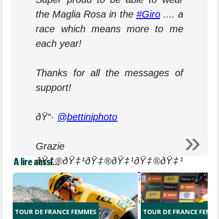
the Maglia Rosa in the
#Giro
.... a
race which means more to me
each year!
Thanks for all the messages of
support!
ðŸ“·
@bettiniphoto
Grazie
A lire aussi...
ðŸ‡®ðŸ‡¹ðŸ‡®ðŸ‡¹ðŸ‡®ðŸ‡¹
pic.twitter.com/bF28g0GSig
— Jan Polanc (@PolancJan)
May 23,
TOUR DE FRANCE FEMMES
TOUR DE FRANCE FEMM
2019