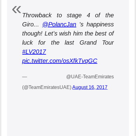
Throwback to stage 4 of the
Giro...
@PolancJan
's happiness
though! Let's wish him the best of
luck for the last Grand Tour
#LV2017
pic.twitter.com/osXfkTvqGC
— @UAE-TeamEmirates
(@TeamEmiratesUAE)
August 16, 2017