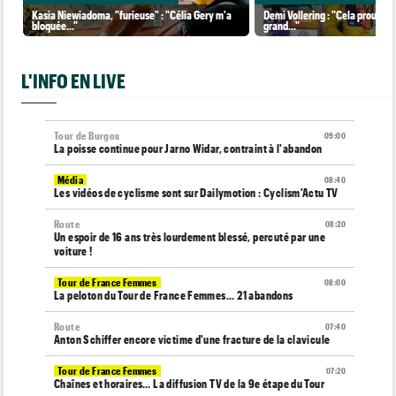
Kasia Niewiadoma, "furieuse" : "Célia Gery m'a
Demi Vollering : "Cela prouve q
bloquée..."
grand..."
L'INFO EN LIVE
Tour de Burgos
09:00
La poisse continue pour Jarno Widar, contraint à l'abandon
Média
08:40
Les vidéos de cyclisme sont sur Dailymotion : Cyclism'Actu TV
Route
08:20
Un espoir de 16 ans très lourdement blessé, percuté par une
voiture !
Tour de France Femmes
08:00
La peloton du Tour de France Femmes... 21 abandons
Route
07:40
Anton Schiffer encore victime d'une fracture de la clavicule
Tour de France Femmes
07:20
Chaînes et horaires… La diffusion TV de la 9e étape du Tour