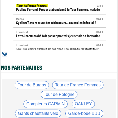
Tour de France Femmes
07:00
Pauline Ferrand-Prévot a abandonné le Tour Femmes, malade
Média
08/08
Cyclism’Actu recrute des rédacteurs… toutes les infos ici !
Transfert
08/08
Lotto-Intermarché fait passer pro trois jeunes de sa formation
Transfert
08/08
Joe Blackmore devrait signer chez une armada du WorldTour
Route
08/08
Émilien Jacquelin va faire ses débuts en compétition le 16 août
NOS PARTENAIRES
!
Championnats du Monde
08/08
La sélection française pour les Championnats du monde
Tour de Burgos
Tour de France Femmes
Route
08/08
Romain Bardet hospitalisé après une chute dans la descente du
Tour de Pologne
Ventoux
Compteurs GARMIN
OAKLEY
Tour de France Femmes
08/08
Kasia Niewiadoma, "furieuse" : "Célia Gery m'a bloquée..."
Gants chauffants vélo
Garde-boue BBB