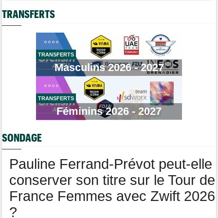
Tour de France Femmes
08/08
Casque ABUS
Jeu de Vélo
Loes Adegeest : "On essaiera encore demain..."
TRANSFERTS
Brassard Fréquence Cardiaque
Tour de France Femmes
08/08
Lilan Calmejane: "Pourquoi PFP nous raconte des salades ?"
Tour de France Femmes
08/08
TRANSFERTS
Puck Pieterse : "Je ne sais pas à quoi m'attendre demain"
Masculins 2026 - 2027
Tour de France Femmes
08/08
Niedermaier : "J’ai dit à Kasia que ce n’est pas fini"
TRANSFERTS
Tour de Burgos
08/08
Felix Gall : "Ma 1ère victoire au général : un accomplissement !"
Féminins 2026 - 2027
Tour de France Femmes
08/08
Lorena Wiebes : "Je dois encore finir la journée de demain"
SONDAGE
Pauline Ferrand-Prévot peut-elle
conserver son titre sur le Tour de
France Femmes avec Zwift 2026
?