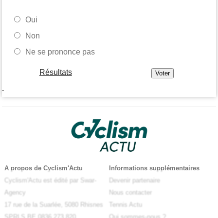
Oui
Non
Ne se prononce pas
Résultats
-
A propos de Cyclism'Actu
Informations supplémentaires
Cyclism'Actu est édité par Swar-
Devenir partenaire
Agency
Nous contacter
17 rue de la Suarlée, 5080 Rhisnes
Tennis Actu
SPRLS BE 0836.273.820
Qui sommes-nous ?