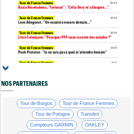
Tour de France Femmes
20:40
Kasia Niewiadoma, "furieuse" : "Célia Gery m'a bloquée..."
Tour de France Femmes
20:30
Loes Adegeest : "On essaiera encore demain..."
Tour de France Femmes
20:20
Lilan Calmejane: "Pourquoi PFP nous raconte des salades ?"
Tour de France Femmes
20:10
Puck Pieterse : "Je ne sais pas à quoi m'attendre demain"
Tour de France Femmes
19:51
Niedermaier : "J’ai dit à Kasia que ce n’est pas fini"
Tour de Burgos
19:45
NOS PARTENAIRES
Felix Gall : "Ma 1ère victoire au général : un accomplissement !"
Tour de France Femmes
19:32
Lorena Wiebes : "Je dois encore finir la journée de demain"
Tour de Burgos
Tour de France Femmes
Tour de France Femmes
19:13
Demi Vollering : "Cela prouve que si on rêve en grand..."
Tour de Pologne
Transfert
Tour d'Espagne
19:04
Compteurs GARMIN
OAKLEY
Le parcours de la 20e étape modifié à cause d'éboulements