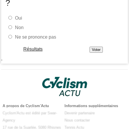
?
Oui
Non
Ne se prononce pas
Résultats
-
A propos de Cyclism'Actu
Informations supplémentaires
Cyclism'Actu est édité par Swar-
Devenir partenaire
Agency
Nous contacter
17 rue de la Suarlée, 5080 Rhisnes
Tennis Actu