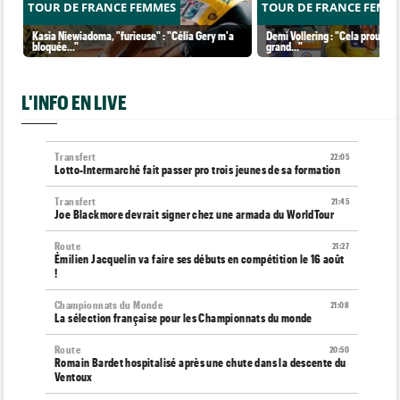
TOUR DE FRANCE FEMMES
TOUR DE FRANCE FEMM
Kasia Niewiadoma, "furieuse" : "Célia Gery m'a
Demi Vollering : "Cela prouve q
bloquée..."
grand..."
L'INFO EN LIVE
Transfert
22:05
Lotto-Intermarché fait passer pro trois jeunes de sa formation
Transfert
21:45
Joe Blackmore devrait signer chez une armada du WorldTour
Route
21:27
Émilien Jacquelin va faire ses débuts en compétition le 16 août
!
Championnats du Monde
21:08
La sélection française pour les Championnats du monde
Route
20:50
Romain Bardet hospitalisé après une chute dans la descente du
Ventoux