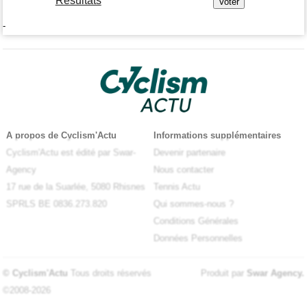
Résultats
-
A propos de Cyclism'Actu
Informations supplémentaires
Cyclism'Actu est édité par Swar-
Devenir partenaire
Agency
Nous contacter
17 rue de la Suarlée, 5080 Rhisnes
Tennis Actu
SPRLS BE 0836.273.820
Qui sommes-nous ?
Conditions Générales
Données Personnelles
© Cyclism'Actu
Tous droits réservés
Produit par
Swar Agency
.
©2008-2026