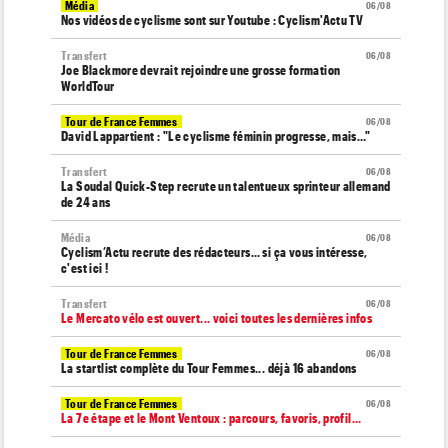
Média
06/08
Nos vidéos de cyclisme sont sur Youtube : Cyclism'Actu TV
Transfert
06/08
Joe Blackmore devrait rejoindre une grosse formation
WorldTour
Tour de France Femmes
06/08
David Lappartient : "Le cyclisme féminin progresse, mais…"
Transfert
06/08
La Soudal Quick-Step recrute un talentueux sprinteur allemand
de 24 ans
Média
06/08
Cyclism’Actu recrute des rédacteurs… si ça vous intéresse,
c'est ici !
Transfert
06/08
Le Mercato vélo est ouvert... voici toutes les dernières infos
Tour de France Femmes
06/08
La startlist complète du Tour Femmes... déjà 16 abandons
Tour de France Femmes
06/08
La 7e étape et le Mont Ventoux : parcours, favoris, profil…