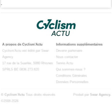
-
A propos de Cyclism'Actu
Informations supplémentaires
Cyclism'Actu est édité par Swar-
Devenir partenaire
Agency
Nous contacter
17 rue de la Suarlée, 5080 Rhisnes
Tennis Actu
SPRLS BE 0836.273.820
Qui sommes-nous ?
Conditions Générales
Données Personnelles
© Cyclism'Actu
Tous droits réservés
Produit par
Swar Agency
.
©2008-2026