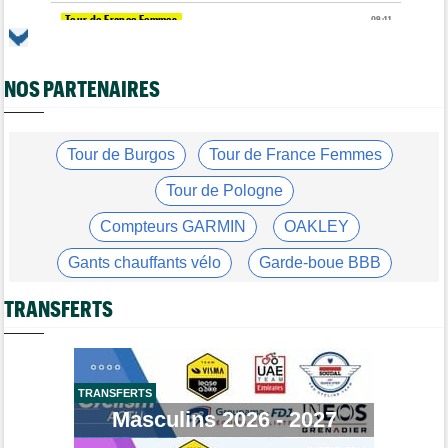
Tour de France Femmes
09:11
Kasia Niewiadoma, furieuse : "Célia Gery m'a bloquée..."
Tour de Burgos
09:00
NOS PARTENAIRES
La poisse continue pour Jarno Widar, contraint à l'abandon
Média
08:40
Les vidéos de cyclisme sont sur Dailymotion : Cyclism'Actu TV
Tour de Burgos
Tour de France Femmes
Route
08:20
Un espoir de 16 ans très lourdement blessé, percuté par une
Tour de Pologne
voiture !
Compteurs GARMIN
OAKLEY
Tour de France Femmes
08:00
La peloton du Tour de France Femmes... 21 abandons
Gants chauffants vélo
Garde-boue BBB
Route
07:40
Casque ABUS
Jeu de Vélo
Anton Schiffer encore victime d'une fracture de la clavicule
TRANSFERTS
Brassard Fréquence Cardiaque
Tour de France Femmes
07:20
Chaînes et horaires… La diffusion TV de la 9e étape du Tour
Tour de France Femmes
07:00
TRANSFERTS
Pauline Ferrand-Prévot a abandonné le Tour Femmes, malade
Masculins 2026 - 2027
Tour de Burgos
06:48