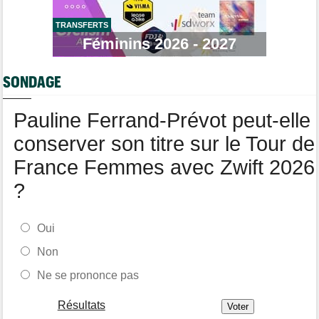
Felix Gall : "Ma 1ère victoire sur un classement général..."
TRANSFERTS
Transfert
08/08
Lotto-Intermarché fait passer pro trois jeunes de sa formation
Féminins 2026 - 2027
Transfert
08/08
Joe Blackmore devrait signer chez une armada du WorldTour
SONDAGE
Pauline Ferrand-Prévot peut-elle
conserver son titre sur le Tour de
France Femmes avec Zwift 2026
?
Oui
Non
Ne se prononce pas
Résultats