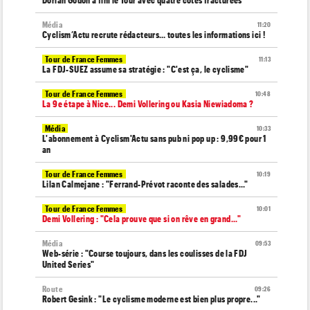
Média
11:20
Cyclism’Actu recrute rédacteurs… toutes les informations ici !
Tour de France Femmes
11:13
La FDJ-SUEZ assume sa stratégie : "C'est ça, le cyclisme"
Tour de France Femmes
10:48
La 9e étape à Nice... Demi Vollering ou Kasia Niewiadoma ?
Média
10:33
L'abonnement à Cyclism'Actu sans pub ni pop up : 9,99€ pour 1
an
Tour de France Femmes
10:19
Lilan Calmejane : "Ferrand-Prévot raconte des salades…"
Tour de France Femmes
10:01
Demi Vollering : "Cela prouve que si on rêve en grand..."
Média
09:53
Web-série : "Course toujours, dans les coulisses de la FDJ
United Series"
Route
09:26
Robert Gesink : "Le cyclisme moderne est bien plus propre..."