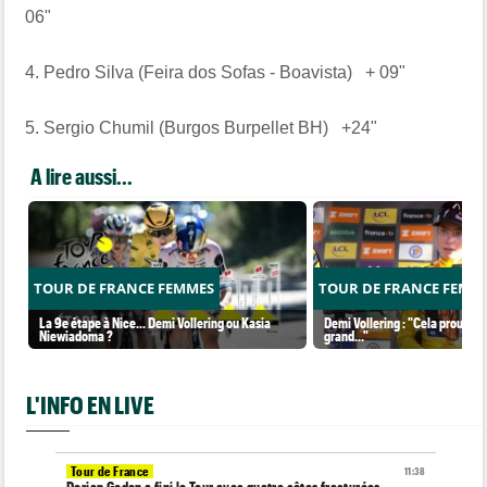
06"
4. Pedro Silva (Feira dos Sofas - Boavista) + 09"
5. Sergio Chumil (Burgos Burpellet BH) +24"
A lire aussi...
TOUR DE FRANCE FEMMES
TOUR DE FRANCE FEMM
La 9e étape à Nice... Demi Vollering ou Kasia
Demi Vollering : "Cela prouve q
Niewiadoma ?
grand..."
L'INFO EN LIVE
Tour de France
11:38
Dorian Godon a fini le Tour avec quatre côtes fracturées