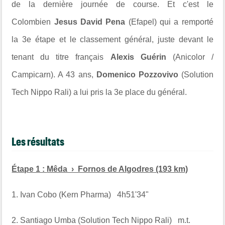
de la dernière journée de course. Et c'est le
Colombien
Jesus David Pena
(Efapel) qui a remporté
la 3e étape et le classement général, juste devant le
tenant du titre français
Alexis Guérin
(Anicolor /
Campicarn). A 43 ans,
Domenico Pozzovivo
(Solution
Tech Nippo Rali) a lui pris la 3e place du général.
Les résultats
Étape 1 :
Mêda › Fornos de Algodres
(193 km)
1. Ivan Cobo (Kern Pharma) 4h51'34"
2. Santiago Umba (Solution Tech Nippo Rali) m.t.