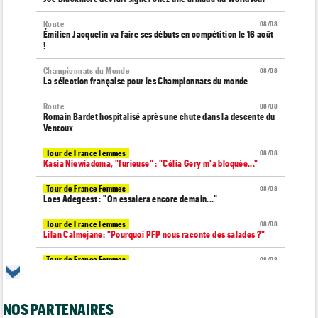
Route
08/08
Émilien Jacquelin va faire ses débuts en compétition le 16 août
!
Championnats du Monde
08/08
La sélection française pour les Championnats du monde
Route
08/08
Romain Bardet hospitalisé après une chute dans la descente du
Ventoux
Tour de France Femmes
08/08
Kasia Niewiadoma, "furieuse" : "Célia Gery m'a bloquée..."
Tour de France Femmes
08/08
Loes Adegeest : "On essaiera encore demain..."
Tour de France Femmes
08/08
Lilan Calmejane: "Pourquoi PFP nous raconte des salades ?"
Tour de France Femmes
08/08
Puck Pieterse : "Je ne sais pas à quoi m'attendre demain"
Tour de France Femmes
08/08
NOS PARTENAIRES
Niedermaier : "J’ai dit à Kasia que ce n’est pas fini"