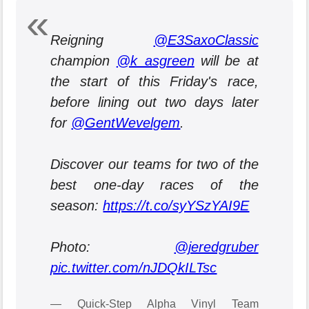
Reigning
@E3SaxoClassic
champion
@k_asgreen
will be at
the start of this Friday's race,
before lining out two days later
for
@GentWevelgem
.
Discover our teams for two of the
best one-day races of the
season:
https://t.co/syYSzYAI9E
Photo:
@jeredgruber
pic.twitter.com/nJDQkILTsc
— Quick-Step Alpha Vinyl Team