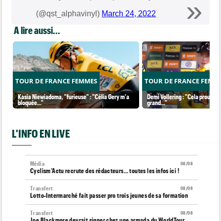
(@qst_alphavinyl)
March 24, 2022
A lire aussi...
TOUR DE FRANCE FEMMES
TOUR DE FRANCE FEMM
Kasia Niewiadoma, "furieuse" : "Célia Gery m'a
Demi Vollering : "Cela prouve q
bloquée..."
grand..."
L'INFO EN LIVE
Média
08/08
Cyclism’Actu recrute des rédacteurs… toutes les infos ici !
Transfert
08/08
Lotto-Intermarché fait passer pro trois jeunes de sa formation
Transfert
08/08
Joe Blackmore devrait signer chez une armada du WorldTour