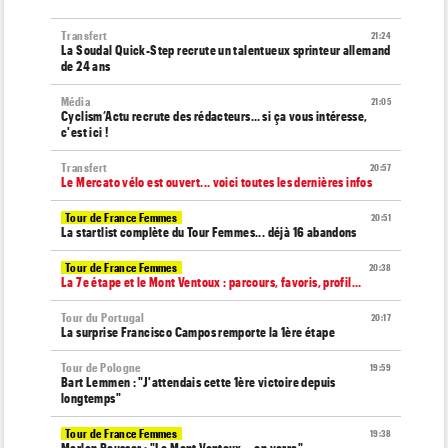
Transfert
21:24
La Soudal Quick-Step recrute un talentueux sprinteur allemand
de 24 ans
Média
21:05
Cyclism’Actu recrute des rédacteurs… si ça vous intéresse,
c'est ici !
Transfert
20:57
Le Mercato vélo est ouvert... voici toutes les dernières infos
Tour de France Femmes
20:51
La startlist complète du Tour Femmes... déjà 16 abandons
Tour de France Femmes
20:38
La 7e étape et le Mont Ventoux : parcours, favoris, profil…
Tour du Portugal
20:17
La surprise Francisco Campos remporte la 1ère étape
Tour de Pologne
19:59
Bart Lemmen : "J'attendais cette 1ère victoire depuis
longtemps"
Tour de France Femmes
19:38