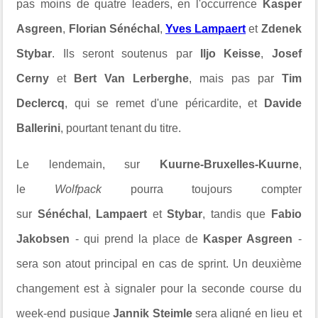
pas moins de quatre leaders, en l'occurrence
Kasper
Asgreen
,
Florian Sénéchal
,
Yves Lampaert
et
Zdenek
Stybar
. Ils seront soutenus par
Iljo Keisse
,
Josef
Cerny
et
Bert Van Lerberghe
, mais pas par
Tim
Declercq
, qui se remet d'une péricardite, et
Davide
Ballerini
, pourtant tenant du titre.
Le lendemain, sur
Kuurne-Bruxelles-Kuurne
,
le
Wolfpack
pourra toujours compter
sur
Sénéchal
,
Lampaert
et
Stybar
, tandis que
Fabio
Jakobsen
- qui prend la place de
Kasper Asgreen
-
sera son atout principal en cas de sprint. Un deuxième
changement est à signaler pour la seconde course du
week-end pusique
Jannik Steimle
sera aligné en lieu et