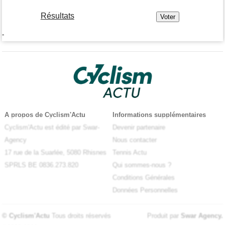
Résultats
-
A propos de Cyclism'Actu
Informations supplémentaires
Cyclism'Actu est édité par Swar-
Devenir partenaire
Agency
Nous contacter
17 rue de la Suarlée, 5080 Rhisnes
Tennis Actu
SPRLS BE 0836.273.820
Qui sommes-nous ?
Conditions Générales
Données Personnelles
© Cyclism'Actu
Tous droits réservés
Produit par
Swar Agency
.