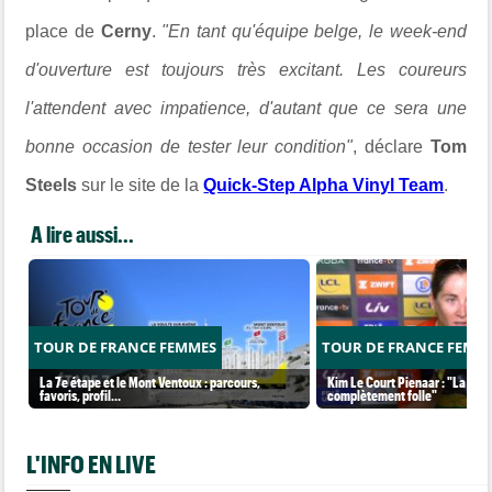
place de
Cerny
.
"
En tant qu'équipe belge, le week-end
d'ouverture est toujours très excitant.
Les coureurs
l'attendent avec impatience, d'autant que ce sera une
bonne occasion de tester leur condition
"
, déclare
Tom
Steels
sur le site de la
Quick-Step Alpha Vinyl Team
.
A lire aussi...
TOUR DE FRANCE FEMMES
TOUR DE FRANCE FEMM
La 7e étape et le Mont Ventoux : parcours,
Kim Le Court Pienaar : "La cour
favoris, profil…
complètement folle"
L'INFO EN LIVE