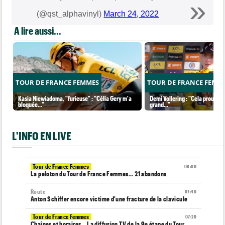
(@qst_alphavinyl)
March 24, 2022
A lire aussi...
TOUR DE FRANCE FEMMES
TOUR DE FRANCE FEMM
Kasia Niewiadoma, "furieuse" : "Célia Gery m'a
Demi Vollering : "Cela prouve q
bloquée..."
grand..."
L'INFO EN LIVE
Tour de France Femmes
08:00
La peloton du Tour de France Femmes... 21 abandons
Route
07:40
Anton Schiffer encore victime d'une fracture de la clavicule
Tour de France Femmes
07:20
Chaînes et horaires… La diffusion TV de la 9e étape du Tour