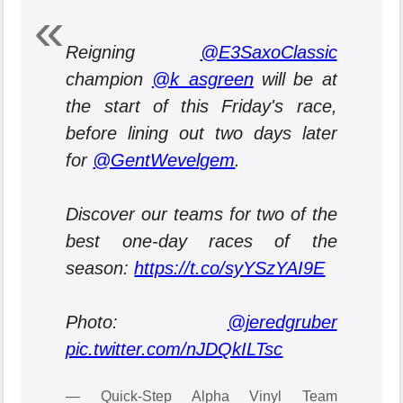
Reigning
@E3SaxoClassic
champion
@k_asgreen
will be at
the start of this Friday's race,
before lining out two days later
for
@GentWevelgem
.
Discover our teams for two of the
best one-day races of the
season:
https://t.co/syYSzYAI9E
Photo:
@jeredgruber
pic.twitter.com/nJDQkILTsc
— Quick-Step Alpha Vinyl Team