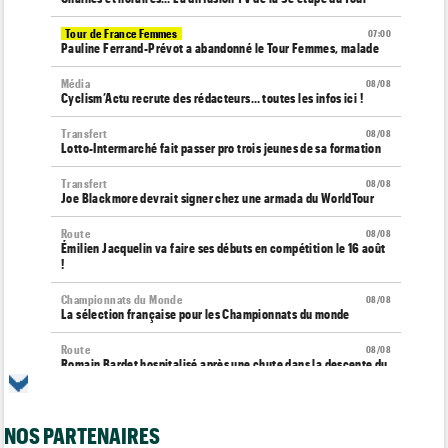
Tour de France Femmes
07:00
Pauline Ferrand-Prévot a abandonné le Tour Femmes, malade
Média
08/08
Cyclism’Actu recrute des rédacteurs… toutes les infos ici !
Transfert
08/08
Lotto-Intermarché fait passer pro trois jeunes de sa formation
Transfert
08/08
Joe Blackmore devrait signer chez une armada du WorldTour
Route
08/08
Émilien Jacquelin va faire ses débuts en compétition le 16 août
!
Championnats du Monde
08/08
La sélection française pour les Championnats du monde
Route
08/08
Romain Bardet hospitalisé après une chute dans la descente du
Ventoux
Tour de France Femmes
08/08
NOS PARTENAIRES
Kasia Niewiadoma, "furieuse" : "Célia Gery m'a bloquée..."