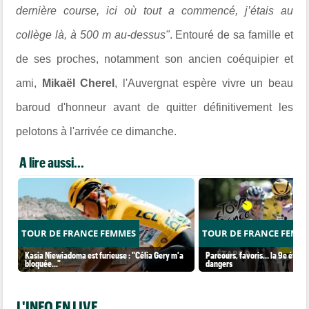
dernière course, ici où tout a commencé, j’étais au
collège là, à 500 m au-dessus"
. Entouré de sa famille et
de ses proches, notamment son ancien coéquipier et
ami,
Mikaël Cherel
, l'Auvergnat espère vivre un beau
baroud d'honneur avant de quitter définitivement les
pelotons à l'arrivée ce dimanche.
A lire aussi...
TOUR DE FRANCE FEMMES
TOUR DE FRANCE FEMM
Kasia Niewiadoma est furieuse : "Célia Gery m'a
Parcours, favoris… la 9e étape 
bloquée..."
dangers
L'INFO EN LIVE