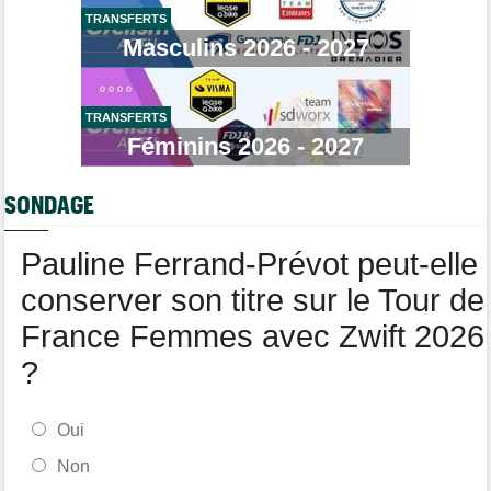
Transfert
08/08
TRANSFERTS
Lotto-Intermarché fait passer pro trois jeunes de sa formation
Masculins 2026 - 2027
Transfert
08/08
Joe Blackmore devrait signer chez une armada du WorldTour
TRANSFERTS
Route
08/08
Émilien Jacquelin va faire ses débuts en compétition le 16 août
Féminins 2026 - 2027
!
Championnats du Monde
08/08
SONDAGE
La sélection française pour les Championnats du monde
Pauline Ferrand-Prévot peut-elle
conserver son titre sur le Tour de
France Femmes avec Zwift 2026
?
Oui
Non