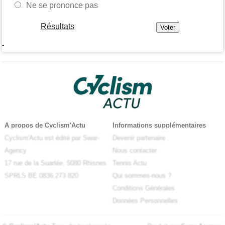
Ne se prononce pas
Résultats
-
A propos de Cyclism'Actu
Informations supplémentaires
Cyclism'Actu est édité par Swar-
Devenir partenaire
Agency
Nous contacter
17 rue de la Suarlée, 5080 Rhisnes
Tennis Actu
SPRLS BE 0836.273.820
Qui sommes-nous ?
Conditions Générales
Données Personnelles