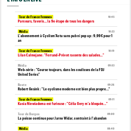
Tour de France Femmes
10:45
Parcours, favoris… la 9e étape de tous les dangers
Média
10:33
L'abonnement à Cyclism'Actu sans pub ni pop up : 9,99€ pour 1
an
Tour de France Femmes
10:19
Lilan Calmejane: "Ferrand-Prévot raconte des salades…"
Média
09:53
Web-série : "Course toujours, dans les coulisses de la FDJ
United Series"
Route
09:26
Robert Gesink : "Le cyclisme moderne est bien plus propre..."
Tour de France Femmes
09:11
Kasia Niewiadoma est furieuse : "Célia Gery m'a bloquée..."
Tour de Burgos
09:00
La poisse continue pour Jarno Widar, contraint à l'abandon
Média
08:40