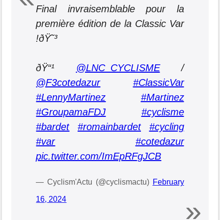
Final invraisemblable pour la
première édition de la Classic Var
!ðŸ˜³
ðŸ“¹
@LNC_CYCLISME
/
@F3cotedazur
#ClassicVar
#LennyMartinez
#Martinez
#GroupamaFDJ
#cyclisme
#bardet
#romainbardet
#cycling
#var
#cotedazur
pic.twitter.com/ImEpRFgJCB
— Cyclism'Actu (@cyclismactu)
February
16, 2024