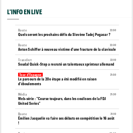
L'INFO EN LIVE
Route
22:50
Quels seront les prochains défis du Slovène Tadej Pogacar ?
Route
22:30
Anton Schiffer à nouveau victime d'une fracture de la clavicule
Transfert
22:10
Soudal Quick-Step a recruté un talentueux sprinteur allemand
Tour d'Espagne
21:50
Le parcours de la 20e étape a été modifié en raison
d'éboulements
Média
21:30
Web-série : "Course toujours, dans les coulisses de la FDJ
United Series"
Route
21:10
Émilien Jacquelin va faire ses débuts en compétition le 16 août
!