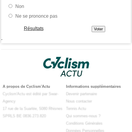
Non
Ne se prononce pas
Résultats
-
A propos de Cyclism'Actu
Informations supplémentaires
Cyclism'Actu est édité par Swar-
Devenir partenaire
Agency
Nous contacter
17 rue de la Suarlée, 5080 Rhisnes
Tennis Actu
SPRLS BE 0836.273.820
Qui sommes-nous ?
Conditions Générales
Données Personnelles