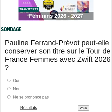
Championnats du Monde
09:00
Voici la sélection française pour les Championnats du monde
TRANSFERTS
Transfert
Féminins 2026 - 2027
08:40
Joe Blackmore devrait rejoindre une armada du WorldTour
Route
08:35
SONDAGE
Romain Bardet hospitalisé après une chute dans la descente du
Mont Ventoux
Pauline Ferrand-Prévot peut-elle
conserver son titre sur le Tour de
France Femmes avec Zwift 2026
?
Oui
Non
Ne se prononce pas
Résultats