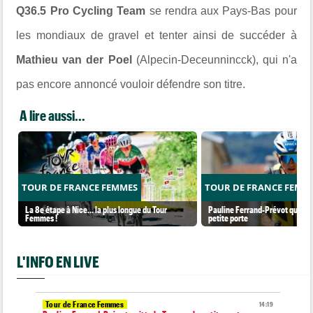
Q36.5 Pro Cycling Team
se rendra aux Pays-Bas pour
les mondiaux de gravel et tenter ainsi de succéder à
Mathieu van der Poel
(Alpecin-Deceunnincck), qui n'a
pas encore annoncé vouloir défendre son titre.
A lire aussi...
TOUR DE FRANCE FEMMES
TOUR DE FRANCE FEMM
La 8e étape à Nice… la plus longue du Tour
Pauline Ferrand-Prévot quitte l
Femmes !
petite porte
L'INFO EN LIVE
Tour de France Femmes
14:19