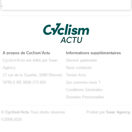
-
A propos de Cyclism'Actu
Informations supplémentaires
Cyclism'Actu est édité par Swar-
Devenir partenaire
Agency
Nous contacter
17 rue de la Suarlée, 5080 Rhisnes
Tennis Actu
SPRLS BE 0836.273.820
Qui sommes-nous ?
Conditions Générales
Données Personnelles
© Cyclism'Actu
Tous droits réservés
Produit par
Swar Agency
.
©2008-2026