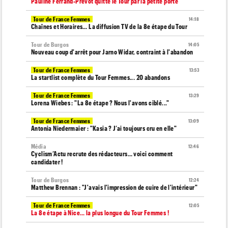
Pauline Ferrand-Prévot quitte le Tour par la petite porte
Tour de France Femmes
14:18
Chaînes et Horaires… La diffusion TV de la 8e étape du Tour
Tour de Burgos
14:05
Nouveau coup d'arrêt pour Jarno Widar, contraint à l'abandon
Tour de France Femmes
13:53
La startlist complète du Tour Femmes... 20 abandons
Tour de France Femmes
13:29
Lorena Wiebes : "La 8e étape ? Nous l'avons ciblé..."
Tour de France Femmes
13:09
Antonia Niedermaier : "Kasia ? J’ai toujours cru en elle"
Média
12:46
Cyclism’Actu recrute des rédacteurs… voici comment
candidater !
Tour de Burgos
12:24
Matthew Brennan : "J'avais l'impression de cuire de l'intérieur"
Tour de France Femmes
12:05
La 8e étape à Nice… la plus longue du Tour Femmes !