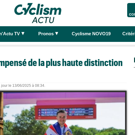
CO
►
►
m'Actu TV
Pronos
Cyclisme NOVO19
Crité
mpensé de la plus haute distinction
 jour le 13/06/2025 à 08:34.