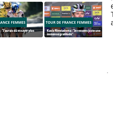
RANCE FEMMES
TOUR DE FRANCE FEMMES
: "J'aurais dû essayer plus
Kasia Niewiadoma : "Je ressens juste une
immense gratitude"
-