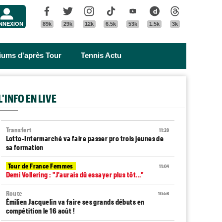
Menu
Facebook
Twitter
Instagram
Tik Tok
Youtube
Dailymotion
Threads
NNEXION
89k
29k
12k
6.5k
53k
1.5k
3k
riums d'après Tour
Tennis Actu
L'INFO EN LIVE
Transfert
11:28
Lotto-Intermarché va faire passer pro trois jeunes de
sa formation
Tour de France Femmes
11:04
Demi Vollering : "J'aurais dû essayer plus tôt..."
Route
10:56
Émilien Jacquelin va faire ses grands débuts en
compétition le 16 août !