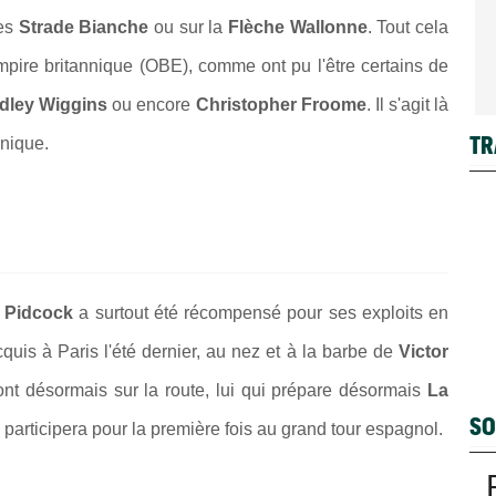
les
Strade Bianche
ou sur la
Flèche Wallonne
. Tout cela
Empire britannique (OBE)
, comme ont pu l'être certains de
dley Wiggins
ou encore
Christopher Froome
. Il s'agit là
TR
nnique.
 Pidcock
a surtout été récompensé pour ses exploits en
uis à Paris l'été dernier, au nez et à la barbe de
Victor
ont désormais sur la route, lui qui prépare désormais
La
SO
 participera pour la première fois au grand tour espagnol.