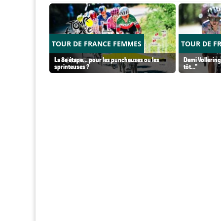
TOUR DE FRANCE FEMMES
TOUR DE F
La 8e étape… pour les puncheuses ou les
Demi Vollering 
sprinteuses ?
tôt..."