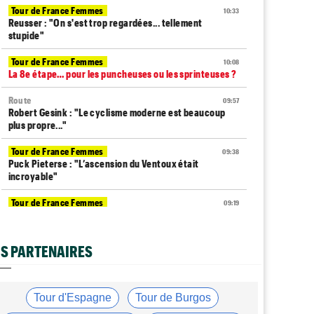
Tour de France Femmes
10:33
Reusser : "On s'est trop regardées... tellement
stupide"
Tour de France Femmes
10:08
La 8e étape… pour les puncheuses ou les sprinteuses ?
Route
09:57
Robert Gesink : "Le cyclisme moderne est beaucoup
plus propre..."
Tour de France Femmes
09:38
Puck Pieterse : "L’ascension du Ventoux était
incroyable"
Tour de France Femmes
09:19
Kasia Niewiadoma : "Je ressens juste une immense
gratitude"
S PARTENAIRES
Championnats du Monde
09:00
Voici la sélection française pour les Championnats du
monde
Tour d'Espagne
Tour de Burgos
Transfert
08:40