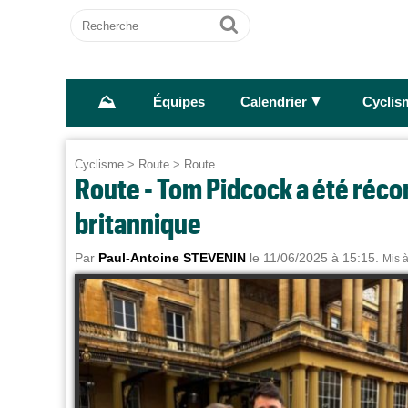
Recherche
Ok
⛰
►
Équipes
Calendrier
Cyclis
Cyclisme
>
Route
>
Route
Route - Tom Pidcock a été réco
britannique
Par
Paul-Antoine STEVENIN
le 11/06/2025 à 15:15.
Mis à