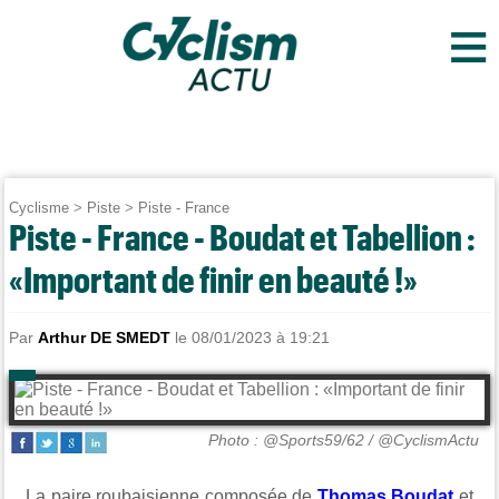
≡
Cyclisme
>
Piste
>
Piste - France
Piste - France - Boudat et Tabellion :
«Important de finir en beauté !»
Par
Arthur DE SMEDT
le 08/01/2023 à 19:21
Photo : @Sports59/62 / @CyclismActu
La paire roubaisienne composée de
Thomas Boudat
et