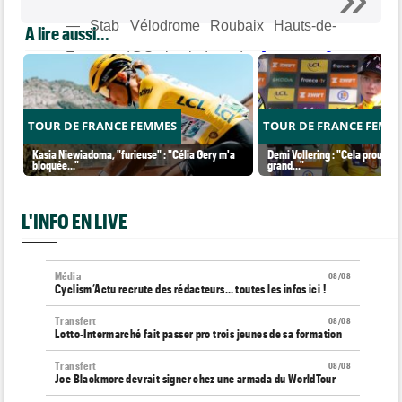
— Stab Vélodrome Roubaix Hauts-de-
A lire aussi...
France (@Stabvelodrome)
January 8,
2023
TOUR DE FRANCE FEMMES
TOUR DE FRANCE FEMM
Kasia Niewiadoma, "furieuse" : "Célia Gery m'a
Demi Vollering : "Cela prouve q
bloquée..."
grand..."
L'INFO EN LIVE
Média
08/08
Cyclism’Actu recrute des rédacteurs… toutes les infos ici !
Transfert
08/08
Lotto-Intermarché fait passer pro trois jeunes de sa formation
Transfert
08/08
Joe Blackmore devrait signer chez une armada du WorldTour