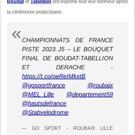
Boudat
et
Tabellion
ont exprimé tout leur bonheur après
la cérémonie protocolaire.
CHAMPIONNATS DE FRANCE
PISTE 2023 J5 – LE BOUQUET
FINAL DE BOUDAT-TABELLION
ET DERACHE -
https://t.co/oeReIMkxtB
@gosportfrance
@roubaix
@MEL_Lille
@departement59
@hautsdefrance
@Stabvelodrome
— GO SPORT - ROUBAIX LILLE