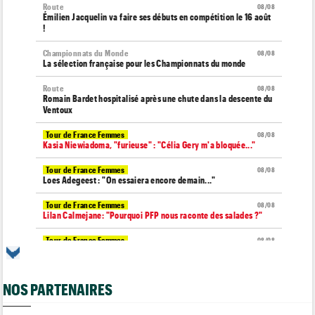
Route
08/08
Émilien Jacquelin va faire ses débuts en compétition le 16 août
!
Championnats du Monde
08/08
La sélection française pour les Championnats du monde
Route
08/08
Romain Bardet hospitalisé après une chute dans la descente du
Ventoux
Tour de France Femmes
08/08
Kasia Niewiadoma, "furieuse" : "Célia Gery m'a bloquée..."
Tour de France Femmes
08/08
Loes Adegeest : "On essaiera encore demain..."
Tour de France Femmes
08/08
Lilan Calmejane: "Pourquoi PFP nous raconte des salades ?"
Tour de France Femmes
08/08
Puck Pieterse : "Je ne sais pas à quoi m'attendre demain"
Tour de France Femmes
08/08
NOS PARTENAIRES
Niedermaier : "J’ai dit à Kasia que ce n’est pas fini"
Tour de Burgos
08/08