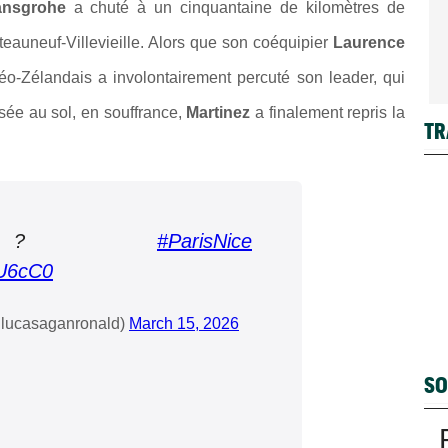
ansgrohe
a chuté à un cinquantaine de kilomètres de
eauneuf-Villevieille. Alors que son coéquipier
Laurence
 Néo-Zélandais a involontairement percuté son leader, qui
sée au sol, en souffrance,
Martinez
a finalement repris la
TR
oo ?
#ParisNice
CU6cC0
lucasaganronald)
March 15, 2026
SO