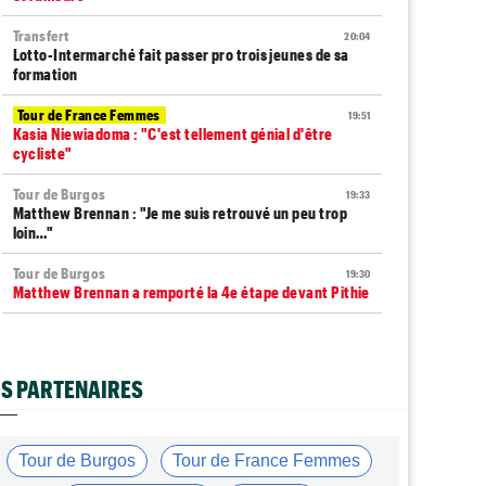
Transfert
20:04
Lotto-Intermarché fait passer pro trois jeunes de sa
formation
Tour de France Femmes
19:51
Kasia Niewiadoma : "C'est tellement génial d'être
cycliste"
Tour de Burgos
19:33
Matthew Brennan : "Je me suis retrouvé un peu trop
loin…"
Tour de Burgos
19:30
Matthew Brennan a remporté la 4e étape devant Pithie
Tour de France Femmes
19:15
Lorena Wiebes : "Demain nous viserons encore la
victoire"
S PARTENAIRES
Tour de France Femmes
18:57
Puck Pieterse : "J'ai apprécié chaque instant du
Ventoux"
Tour de Burgos
Tour de France Femmes