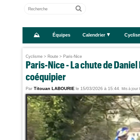
Recherche
Ok
⛰
►
Équipes
Calendrier
Cyclis
Cyclisme
>
Route
>
Paris-Nice
Paris-Nice - La chute de Daniel
coéquipier
Par
Titouan LABOURIE
le 15/03/2026 à 15:44.
Mis à jour