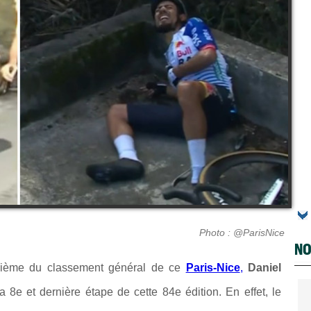
Photo : @ParisNice
NO
uxième du classement général de ce
Paris-Nice
,
Daniel
a 8e et dernière étape de cette 84e édition. En effet, le