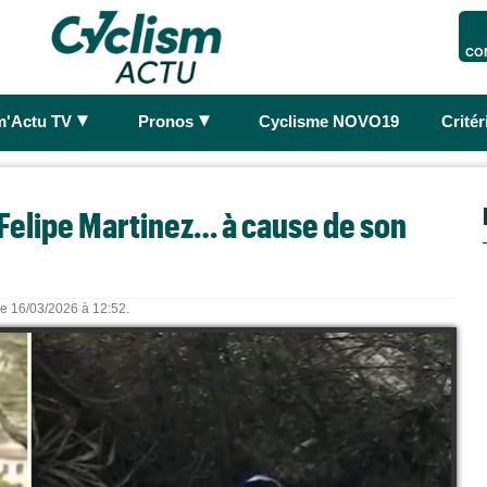
CO
►
►
m'Actu TV
Pronos
Cyclisme NOVO19
Crité
 Felipe Martinez… à cause de son
 le 16/03/2026 à 12:52.