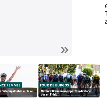
-
NCE FEMMES
TOUR DE BURGOS
TO
fait coup double sur la 7e
Matthew Brennan a remporté la 4e étape
Jan
devant Pithie
da