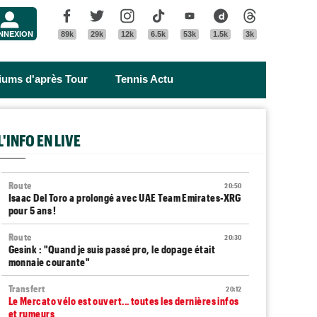
Menu
Facebook
Twitter
Instagram
Tik Tok
Youtube
Dailymotion
Threads
NNEXION
89k
29k
12k
6.5k
53k
1.5k
3k
riums d'après Tour
Tennis Actu
L'INFO EN LIVE
Route
20:50
Isaac Del Toro a prolongé avec UAE Team Emirates-XRG
pour 5 ans !
Route
20:30
Gesink : "Quand je suis passé pro, le dopage était
monnaie courante"
Transfert
20:12
Le Mercato vélo est ouvert... toutes les dernières infos
et rumeurs