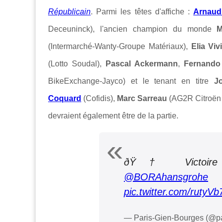
Républicain
. Parmi les têtes d'affiche :
Arnaud
Deceuninck), l'ancien champion du monde
M
(Intermarché-Wanty-Groupe Matériaux),
Elia Viv
(Lotto Soudal),
Pascal Ackermann
,
Fernando 
BikeExchange-Jayco) et le tenant en titre
J
Coquard
(Cofidis),
Marc Sarreau
(AG2R Citroën
devraient également être de la partie.
ðŸ† Victoi
@BORAhansgrohe
pic.twitter.com/rutyV
— Paris-Gien-Bourges (@p