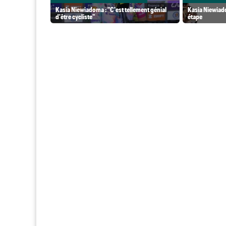
Kasia Niewiadoma : "C'est tellement génial
Kasia Niewiado
d'être cycliste"
étape