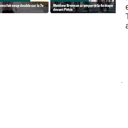
ma fait coup double sur la 7e
Matthew Brennan a remporté la 4e étape
devant Pithie
-