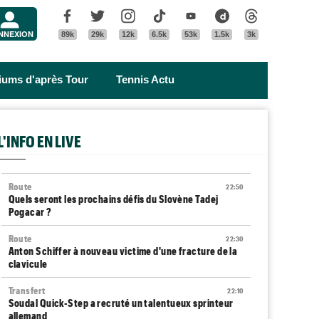
Menu
Facebook
Twitter
Instagram
Tik Tok
Youtube
Dailymotion
Threads
NNEXION
89k
29k
12k
6.5k
53k
1.5k
3k
riums d'après Tour
Tennis Actu
L'INFO EN LIVE
Route
22:50
Quels seront les prochains défis du Slovène Tadej
Pogacar ?
Route
22:30
Anton Schiffer à nouveau victime d'une fracture de la
clavicule
Transfert
22:10
Soudal Quick-Step a recruté un talentueux sprinteur
allemand