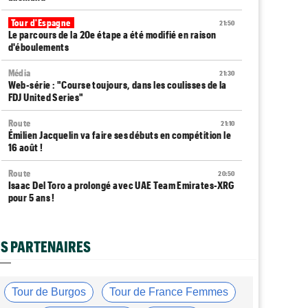
Tour d'Espagne
21:50
Le parcours de la 20e étape a été modifié en raison
d'éboulements
Média
21:30
Web-série : "Course toujours, dans les coulisses de la
FDJ United Series"
Route
21:10
Émilien Jacquelin va faire ses débuts en compétition le
16 août !
Route
20:50
Isaac Del Toro a prolongé avec UAE Team Emirates-XRG
pour 5 ans !
Route
20:30
Gesink : "Quand je suis passé pro, le dopage était
S PARTENAIRES
monnaie courante"
Transfert
20:12
Le Mercato vélo est ouvert... toutes les dernières infos
Tour de Burgos
Tour de France Femmes
et rumeurs