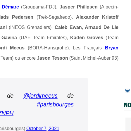
 Démare
(Groupama-FDJ),
Jasper Philipsen
(Alpecin-
ads Pedersen
(Trek-Segafredo),
Alexander Kristoff
iani
(INEOS Grenadiers),
Caleb Ewan
,
Arnaud De Lie
Gaviria
(UAE Team Emirates),
Kaden Groves
(Team
ordi Meeus
(BORA-Hansgrohe). Les Français
Bryan
 Team)
ou encore
Jason Tesson
(Saint Michel-Auber 93)
re de
@jordimeeus
de
NO
#parisbourges
b7NPH
arisbourges)
October 7, 2021