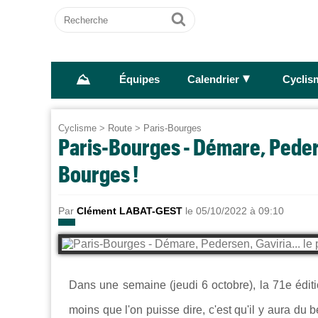
Recherche
Ok
⛰
►
Équipes
Calendrier
Cyclis
Cyclisme
>
Route
>
Paris-Bourges
Paris-Bourges - Démare, Pederse
Bourges !
Par
Clément LABAT-GEST
le 05/10/2022 à 09:10
Dans une semaine (jeudi 6 octobre), l
a 71e édit
moins que l'on puisse dire, c'est qu'il y aura d