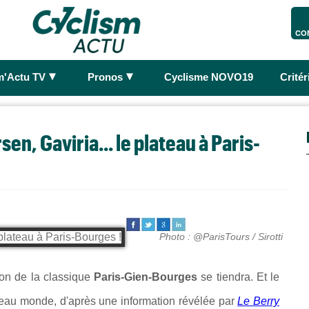
CO
►
►
m'Actu TV
Pronos
Cyclisme NOVO19
Crité
n, Gaviria... le plateau à Paris-
Photo : @ParisTours / Sirotti
ion de la classique
Paris-Gien-Bourges
se tiendra. Et le
u beau monde, d'après une information révélée par
Le Berry