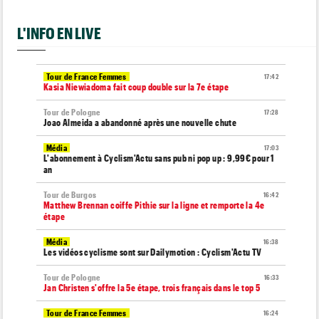
L'INFO EN LIVE
Tour de France Femmes
17:42
Kasia Niewiadoma fait coup double sur la 7e étape
Tour de Pologne
17:28
Joao Almeida a abandonné après une nouvelle chute
Média
17:03
L'abonnement à Cyclism'Actu sans pub ni pop up : 9,99€ pour 1
an
Tour de Burgos
16:42
Matthew Brennan coiffe Pithie sur la ligne et remporte la 4e
étape
Média
16:38
Les vidéos cyclisme sont sur Dailymotion : Cyclism'Actu TV
Tour de Pologne
16:33
Jan Christen s'offre la 5e étape, trois français dans le top 5
Tour de France Femmes
16:24