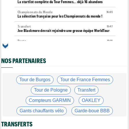
La startlist complète du Tour Femmes... déjà 16 abandons
Championnats du Monde
16:05
La sélection française pour les Championnats du monde !
Transfert
15:47
Joe Blackmore devrait rejoindre une grosse équipe WorldTour
Route
15:19
Émilien Jacquelin va faire ses débuts sur la Polynormande, le 16
août !
NOS PARTENAIRES
Tour de France Femmes
15:00
Horaires et chaînes… La diffusion TV de la 7e étape du Tour
Route
14:39
Blessé, le Belge Toon Aerts, a mis un terme à sa saison 2026
Tour de Burgos
Tour de France Femmes
Transfert
14:19
Tour de Pologne
Transfert
Jakobsen réagit à son transfert : "J'ai encore de la ressource"
Compteurs GARMIN
OAKLEY
Tour de France Femmes
13:52
Puck Pieterse : "Je vise le maillot à pois..."
Gants chauffants vélo
Garde-boue BBB
Tour de France Femmes
13:36
Casque ABUS
Jeu de Vélo
Marlen Reusser, maillot jaune : "Le Mont Ventoux, on verra"
TRANSFERTS