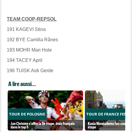
TEAM COOP-REPSOL
191 KAGEVI Stina
192 BYE Camilla Rånes
193 MOHR Mari Hole
194 TACEY April
196 TUISK Aidi Gerde
A lire aussi...
TOUR DE POLOGNE
TOUR DE FRANCE FEMM
Jan Christen s'offre la 5e étape, trois français
Kasia Niewiadoma fait coup dou
dans le top 5
étape