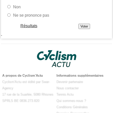
Non
Ne se prononce pas
Résultats
-
A propos de Cyclism'Actu
Informations supplémentaires
Cyclism'Actu est édité par Swar-
Devenir partenaire
Agency
Nous contacter
17 rue de la Suarlée, 5080 Rhisnes
Tennis Actu
SPRLS BE 0836.273.820
Qui sommes-nous ?
Conditions Générales