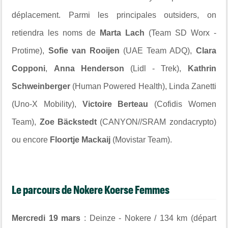
déplacement. Parmi les principales outsiders, on
retiendra les noms de
Marta Lach
(Team SD Worx -
Protime),
Sofie van Rooijen
(UAE Team ADQ),
Clara
Copponi
,
Anna Henderson
(Lidl - Trek),
Kathrin
Schweinberger
(Human Powered Health),
Linda Zanetti
(Uno-X Mobility),
Victoire Berteau
(Cofidis Women
Team),
Zoe Bäckstedt
(CANYON//SRAM zondacrypto)
ou encore
Floortje Mackaij
(Movistar Team).
Le parcours de Nokere Koerse Femmes
Mercredi 19 mars
: Deinze - Nokere / 134 km (départ