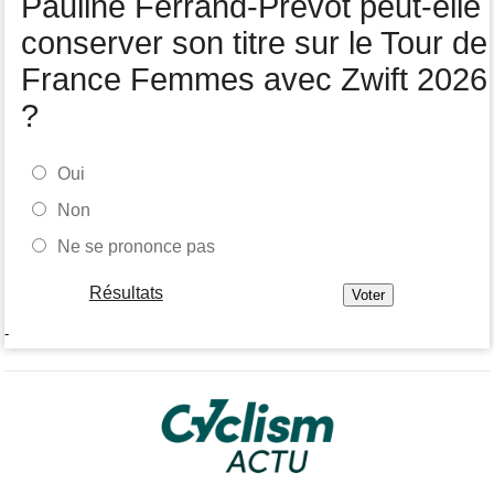
Pauline Ferrand-Prévot peut-elle
Joao Almeida a abandonné après une nouvelle chute
conserver son titre sur le Tour de
France Femmes avec Zwift 2026
?
Oui
Non
Ne se prononce pas
Résultats
-