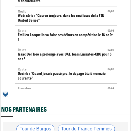
d'éboulements
Média
07/08
Web-série : "Course toujours, dans les coulisses de la FDJ
United Series"
Route
07/08
Émilien Jacquelin va faire ses débuts en compétition le 16 août
!
Route
07/08
Isaac Del Toro a prolongé avec UAE Team Emirates-XRG pour 5
ans !
Route
07/08
Gesink : "Quand je suis passé pro, le dopage était monnaie
courante"
Transfert
07/08
Le Mercato vélo est ouvert... toutes les dernières infos et
rumeurs
NOS PARTENAIRES
Transfert
07/08
Lotto-Intermarché fait passer pro trois jeunes de sa formation
Tour de France Femmes
07/08
Kasia Niewiadoma : "C'est tellement génial d'être cycliste"
Tour de Burgos
Tour de France Femmes