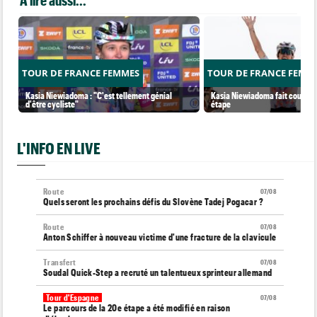
TOUR DE FRANCE FEMMES
TOUR DE FRANCE FEMM
Kasia Niewiadoma : "C'est tellement génial
Kasia Niewiadoma fait coup dou
d'être cycliste"
étape
L'INFO EN LIVE
Route
07/08
Quels seront les prochains défis du Slovène Tadej Pogacar ?
Route
07/08
Anton Schiffer à nouveau victime d'une fracture de la clavicule
Transfert
07/08
Soudal Quick-Step a recruté un talentueux sprinteur allemand
Tour d'Espagne
07/08
Le parcours de la 20e étape a été modifié en raison