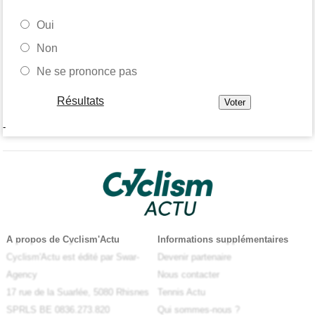
Oui
Non
Ne se prononce pas
Résultats
-
A propos de Cyclism'Actu
Informations supplémentaires
Cyclism'Actu est édité par Swar-
Devenir partenaire
Agency
Nous contacter
17 rue de la Suarlée, 5080 Rhisnes
Tennis Actu
SPRLS BE 0836.273.820
Qui sommes-nous ?