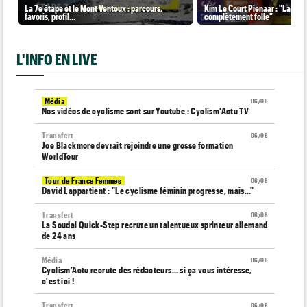
La 7e étape et le Mont Ventoux : parcours,
Kim Le Court Pienaar : "La cour
favoris, profil…
complètement folle"
L'INFO EN LIVE
Média
06/08
Nos vidéos de cyclisme sont sur Youtube : Cyclism'Actu TV
Transfert
06/08
Joe Blackmore devrait rejoindre une grosse formation
WorldTour
Tour de France Femmes
06/08
David Lappartient : "Le cyclisme féminin progresse, mais…"
Transfert
06/08
La Soudal Quick-Step recrute un talentueux sprinteur allemand
de 24 ans
Média
06/08
Cyclism’Actu recrute des rédacteurs… si ça vous intéresse,
c'est ici !
Transfert
06/08