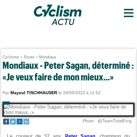
≡
Cyclisme
>
Route
>
Mondiaux
Mondiaux - Peter Sagan, déterminé :
«Je veux faire de mon mieux...»
Par
Mayeul TISCHHAUSER
le 24/09/2022 à 11:52
Photo : @TeamTotalEnrg
Le coureur de 32 ans,
Peter Sagan
, champion du