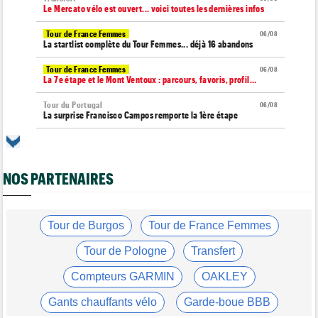
Le Mercato vélo est ouvert... voici toutes les dernières infos
Tour de France Femmes
06/08
La startlist complète du Tour Femmes... déjà 16 abandons
Tour de France Femmes
06/08
La 7e étape et le Mont Ventoux : parcours, favoris, profil…
Tour du Portugal
06/08
La surprise Francisco Campos remporte la 1ère étape
Tour de Pologne
06/08
Bart Lemmen : "J'attendais cette 1ère victoire depuis
longtemps"
NOS PARTENAIRES
Tour de France Femmes
06/08
Marlen Reusser : "Le Mont Ventoux... on verra"
Tour de France Femmes
Tour de Burgos
Tour de France Femmes
06/08
Kim Le Court Pienaar : "La course a été complètement folle"
Tour de Pologne
Transfert
Route
06/08
Isaac Del Toro prolonge avec UAE Team Emirates-XRG jusqu'en
Compteurs GARMIN
OAKLEY
2031
Gants chauffants vélo
Garde-boue BBB
Tour de Burgos
06/08
Felix Gall : "J’espère conserver ce maillot de leader"