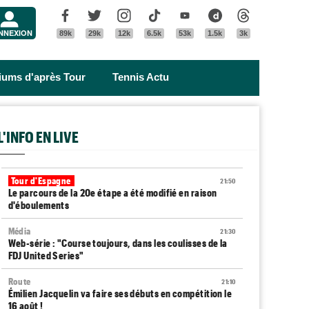
Menu
Facebook
Twitter
Instagram
Tik Tok
Youtube
Dailymotion
Threads
NNEXION
89k
29k
12k
6.5k
53k
1.5k
3k
riums d'après Tour
Tennis Actu
L'INFO EN LIVE
Tour d'Espagne
21:50
Le parcours de la 20e étape a été modifié en raison
d'éboulements
Média
21:30
Web-série : "Course toujours, dans les coulisses de la
FDJ United Series"
Route
21:10
Émilien Jacquelin va faire ses débuts en compétition le
16 août !