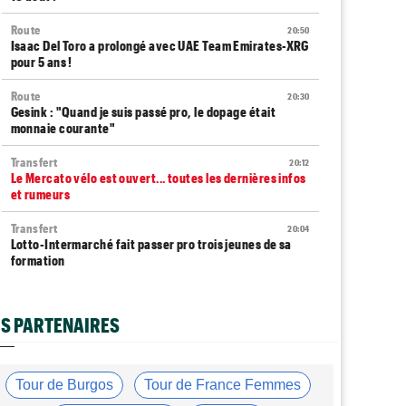
Route
20:50
Isaac Del Toro a prolongé avec UAE Team Emirates-XRG
pour 5 ans !
Route
20:30
Gesink : "Quand je suis passé pro, le dopage était
monnaie courante"
Transfert
20:12
Le Mercato vélo est ouvert... toutes les dernières infos
et rumeurs
Transfert
20:04
Lotto-Intermarché fait passer pro trois jeunes de sa
formation
Tour de France Femmes
19:51
Kasia Niewiadoma : "C'est tellement génial d'être
S PARTENAIRES
cycliste"
Tour de Burgos
19:33
Matthew Brennan : "Je me suis retrouvé un peu trop
Tour de Burgos
Tour de France Femmes
loin…"