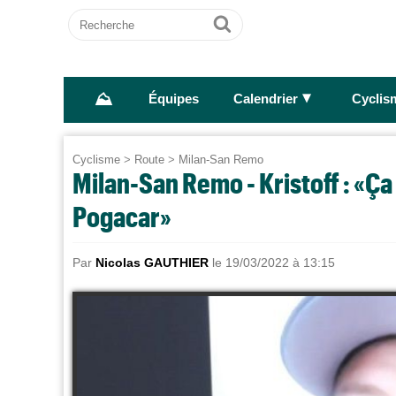
Recherche
Ok
⛰
►
Équipes
Calendrier
Cyclis
Cyclisme
>
Route
>
Milan-San Remo
Milan-San Remo - Kristoff : «Ç
Pogacar»
Par
Nicolas GAUTHIER
le 19/03/2022 à 13:15