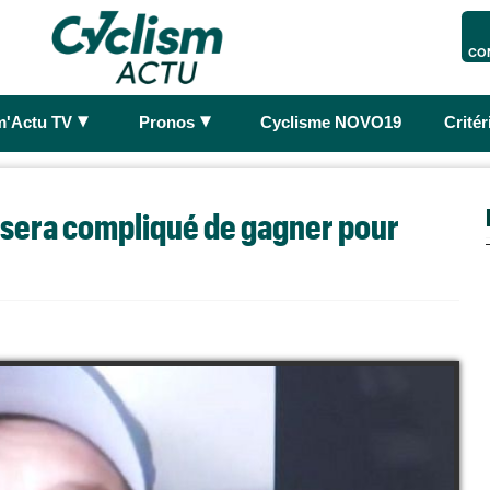
CO
►
►
m'Actu TV
Pronos
Cyclisme NOVO19
Crité
a sera compliqué de gagner pour