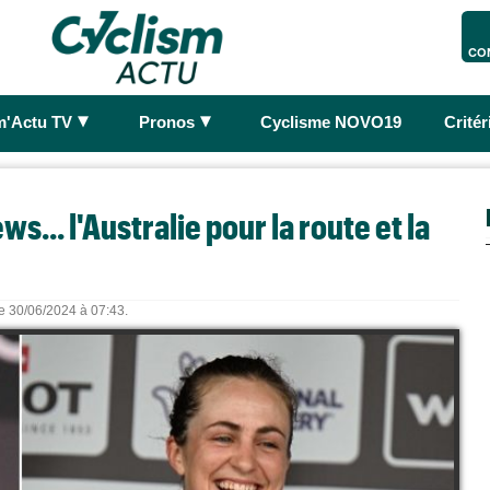
CO
►
►
m'Actu TV
Pronos
Cyclisme NOVO19
Crité
s... l'Australie pour la route et la
le 30/06/2024 à 07:43.