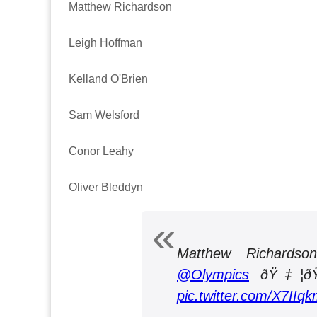
Matthew Richardson
Leigh Hoffman
Kelland O'Brien
Sam Welsford
Conor Leahy
Oliver Bleddyn
Matthew Richardso
@Olympics
ðŸ‡¦ð
pic.twitter.com/X7II