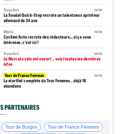
Transfert
06/08
La Soudal Quick-Step recrute un talentueux sprinteur
allemand de 24 ans
Média
06/08
Cyclism’Actu recrute des rédacteurs… si ça vous
intéresse, c'est ici !
Transfert
06/08
Le Mercato vélo est ouvert... voici toutes les dernières
infos
Tour de France Femmes
06/08
La startlist complète du Tour Femmes... déjà 16
abandons
Tour de France Femmes
06/08
La 7e étape et le Mont Ventoux : parcours, favoris,
S PARTENAIRES
profil…
Tour du Portugal
06/08
La surprise Francisco Campos remporte la 1ère étape
Tour de Burgos
Tour de France Femmes