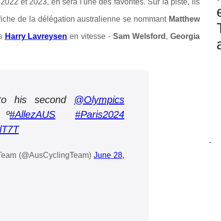
2 et 2023, en sera l'une des favorites. Sur la piste, ils
'affiche de la délégation australienne se nommant
Matthew
is
Harry Lavreysen
en vitesse -
Sam Welsford
,
Georgia
 to his second
@Olympics
º
#AllezAUS
#Paris2024
klT7T
-
g Team (@AusCyclingTeam)
June 28,