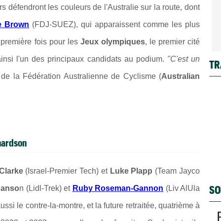
rs défendront les couleurs de l'Australie sur la route, dont
e Brown
(FDJ-SUEZ), qui apparaissent comme les plus
 première fois pour les
Jeux olympiques
, le premier cité
insi l'un des principaux candidats au podium.
"C'est un
TR
ite de la Fédération Australienne de Cyclisme (
Australian
chardson
Clarke
(Israel-Premier Tech) et
Luke Plapp
(Team Jayco
SO
Hanso
n (Lidl-Trek) et
Ruby Roseman-Gannon
(Liv AlUla
ssi le contre-la-montre, et la future retraitée, quatrième à