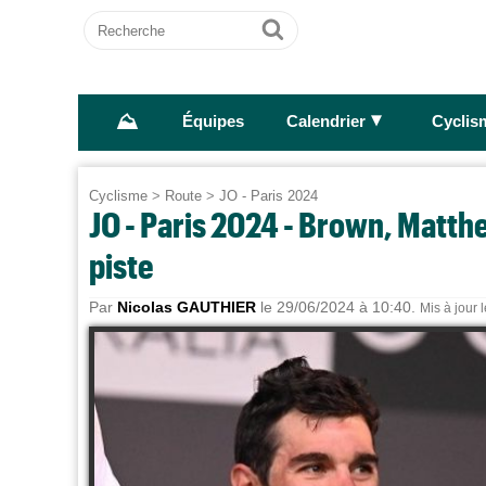
Recherche
Ok
⛰
►
Équipes
Calendrier
Cyclis
Cyclisme
>
Route
>
JO - Paris 2024
JO - Paris 2024 - Brown, Matthew
piste
Par
Nicolas GAUTHIER
le 29/06/2024 à 10:40.
Mis à jour 