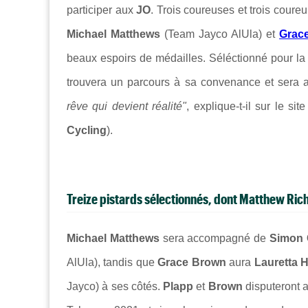
participer aux
JO
. Trois coureuses et trois coureu
Michael Matthews
(Team Jayco AlUla) et
Grac
beaux espoirs de médailles. Séléctionné pour la
trouvera un parcours à sa convenance et sera a
rêve qui devient réalité"
, explique-t-il sur le s
Cycling
).
Treize pistards sélectionnés, dont Matthew Ri
Michael Matthews
sera accompagné de
Simon 
AlUla), tandis que
Grace Brown
aura
Lauretta 
Jayco) à ses côtés.
Plapp
et
Brown
disputeront au