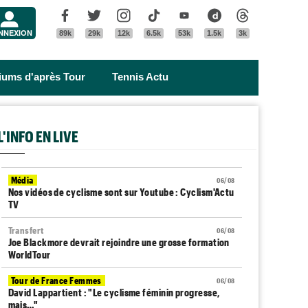
Menu
Facebook
Twitter
Instagram
Tik Tok
Youtube
Dailymotion
Threads
NNEXION
89k
29k
12k
6.5k
53k
1.5k
3k
riums d'après Tour
Tennis Actu
L'INFO EN LIVE
Média
06/08
Nos vidéos de cyclisme sont sur Youtube : Cyclism'Actu
TV
Transfert
06/08
Joe Blackmore devrait rejoindre une grosse formation
WorldTour
Tour de France Femmes
06/08
David Lappartient : "Le cyclisme féminin progresse,
mais…"