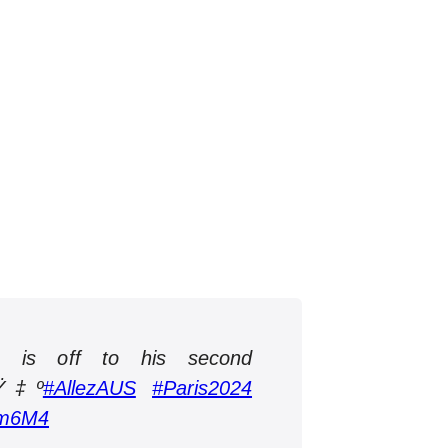
n is off to his second
Ÿ‡º
#AllezAUS
#Paris2024
qkm6M4