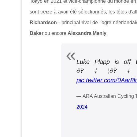
Tokyo en 2021 et vice-championne du monde en 202
sont treize à avoir été sélectionnés, les têtes d
Richardson
- principal rival de l'ogre néerlanda
Baker
ou encore
Alexandra Manly
.
Luke Plapp is off
ðŸ‡¦ðŸ‡
pic.twitter.com/0Aar8
— ARA Australian Cyclin
2024