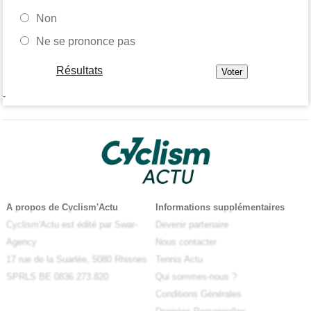
Non
Ne se prononce pas
Résultats
-
A propos de Cyclism'Actu
Informations supplémentaires
Cyclism'Actu est édité par Swar-
Devenir partenaire
Agency
Nous contacter
17 rue de la Suarlée, 5080 Rhisnes
Tennis Actu
SPRLS BE 0836.273.820
Qui sommes-nous ?
Conditions Générales