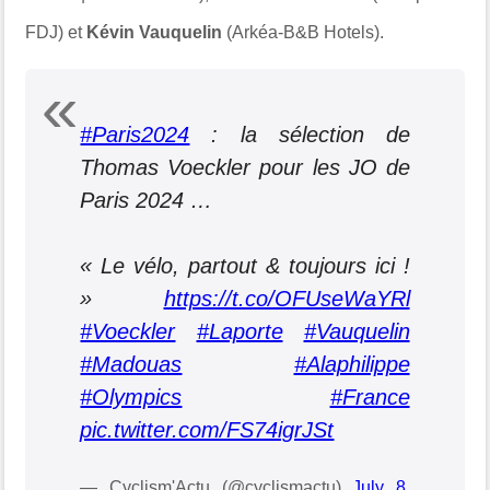
FDJ) et
Kévin Vauquelin
(Arkéa-B&B Hotels).
#Paris2024
: la sélection de
Thomas Voeckler pour les JO de
Paris 2024 …
« Le vélo, partout & toujours ici !
»
https://t.co/OFUseWaYRl
#Voeckler
#Laporte
#Vauquelin
#Madouas
#Alaphilippe
#Olympics
#France
pic.twitter.com/FS74igrJSt
— Cyclism'Actu (@cyclismactu)
July 8,