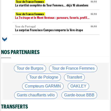
Tour de France Femmes
06/08
La startlist complète du Tour Femmes... déjà 16 abandons
Tour de France Femmes
06/08
La 7e étape et le Mont Ventoux : parcours, favoris, profil…
Tour du Portugal
06/08
La surprise Francisco Campos remporte la 1ère étape
Tour de Pologne
06/08
Bart Lemmen : "J'attendais cette 1ère victoire depuis
longtemps"
NOS PARTENAIRES
Tour de France Femmes
06/08
Marlen Reusser : "Le Mont Ventoux... on verra"
Tour de France Femmes
Tour de Burgos
Tour de France Femmes
06/08
Kim Le Court Pienaar : "La course a été complètement folle"
Tour de Pologne
Transfert
Route
06/08
Isaac Del Toro prolonge avec UAE Team Emirates-XRG jusqu'en
Compteurs GARMIN
OAKLEY
2031
Gants chauffants vélo
Garde-boue BBB
Tour de Burgos
06/08
Felix Gall : "J’espère conserver ce maillot de leader"
Casque ABUS
Jeu de Vélo
TRANSFERTS
Agenda
06/08