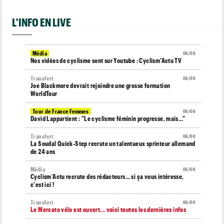
L'INFO EN LIVE
Média
06/08
Nos vidéos de cyclisme sont sur Youtube : Cyclism'Actu TV
Transfert
06/08
Joe Blackmore devrait rejoindre une grosse formation
WorldTour
Tour de France Femmes
06/08
David Lappartient : "Le cyclisme féminin progresse, mais…"
Transfert
06/08
La Soudal Quick-Step recrute un talentueux sprinteur allemand
de 24 ans
Média
06/08
Cyclism’Actu recrute des rédacteurs… si ça vous intéresse,
c'est ici !
Transfert
06/08
Le Mercato vélo est ouvert... voici toutes les dernières infos