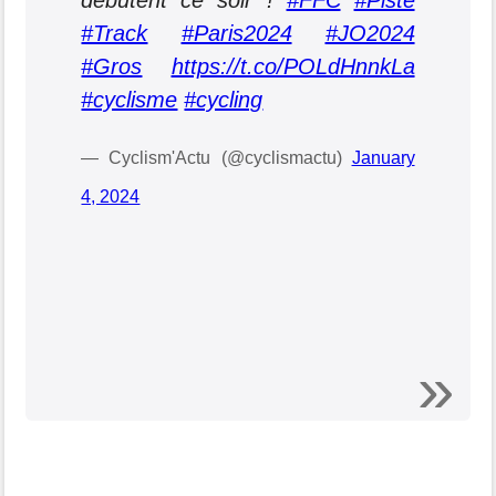
débutent ce soir !
#FFC
#Piste
#Track
#Paris2024
#JO2024
#Gros
https://t.co/POLdHnnkLa
#cyclisme
#cycling
— Cyclism'Actu (@cyclismactu)
January
4, 2024