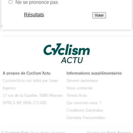
Ne se prononce pas
Résultats
-
A propos de Cyclism'Actu
Informations supplémentaires
Cyclism'Actu est édité par Swar-
Devenir partenaire
Agency
Nous contacter
17 rue de la Suarlée, 5080 Rhisnes
Tennis Actu
SPRLS BE 0836.273.820
Qui sommes-nous ?
Conditions Générales
Données Personnelles
© Cyclism'Actu
Tous droits réservés
Produit par
Swar Agency
.