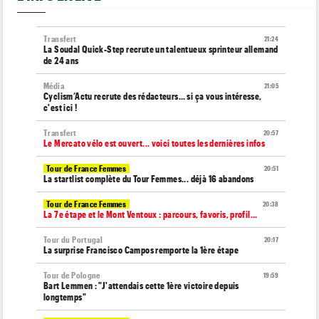
Transfert
21:24
La Soudal Quick-Step recrute un talentueux sprinteur allemand
de 24 ans
Média
21:05
Cyclism’Actu recrute des rédacteurs… si ça vous intéresse,
c'est ici !
Transfert
20:57
Le Mercato vélo est ouvert... voici toutes les dernières infos
Tour de France Femmes
20:51
La startlist complète du Tour Femmes... déjà 16 abandons
Tour de France Femmes
20:38
La 7e étape et le Mont Ventoux : parcours, favoris, profil…
Tour du Portugal
20:17
La surprise Francisco Campos remporte la 1ère étape
Tour de Pologne
19:59
Bart Lemmen : "J'attendais cette 1ère victoire depuis
longtemps"