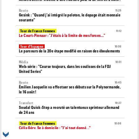
Route
11:29
Gesink : "Quand j'ai intégré le peloton, le dopage était monnaie
courante"
Tour de France Femmes
11:12
Le Court-Pienaar : "J’étais à la limite de mes forces..."
Tour d'Espagne
10:56
Le parcours de la 20e étape modifié en raison des éboulements
Média
10:51
Web-série : "Course toujours, dans les coulisses de la FDJ
United Series"
Route
10:45
Émilien Jacquelin va effectuer ses débuts sur la Polynormande,
le 16 août !
Transfert
10:27
Soudal Quick-Step a recruté un talentueux sprinteur allemand
de 24 ans
Tour de France Femmes
10:06
Célia Géry, 5e à domicile : "J'ai tout donné..."
Route