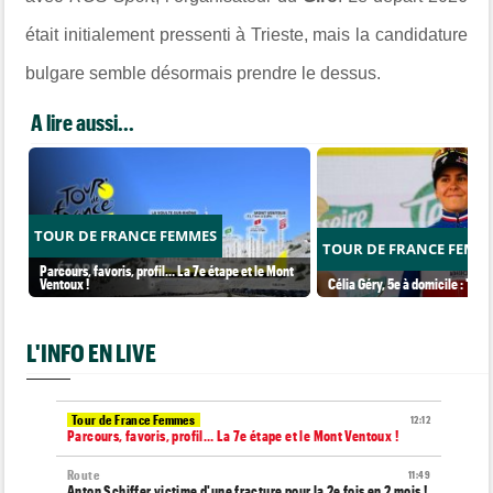
était initialement pressenti à Trieste, mais la candidature
bulgare semble désormais prendre le dessus.
A lire aussi...
TOUR DE FRANCE FEMMES
TOUR DE FRANCE FEMM
Parcours, favoris, profil… La 7e étape et le Mont
Ventoux !
Célia Géry, 5e à domicile : "J'ai
L'INFO EN LIVE
Tour de France Femmes
12:12
Parcours, favoris, profil… La 7e étape et le Mont Ventoux !
Route
11:49
Anton Schiffer victime d'une fracture pour la 2e fois en 2 mois !