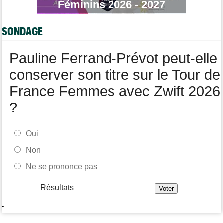
Féminins 2026 - 2027
Média
06/08
Nos vidéos de cyclisme sont sur Youtube : Cyclism'Actu TV
SONDAGE
Transfert
06/08
Joe Blackmore devrait rejoindre une grosse formation
Pauline Ferrand-Prévot peut-elle
WorldTour
conserver son titre sur le Tour de
France Femmes avec Zwift 2026
?
Oui
Non
Ne se prononce pas
Résultats
-