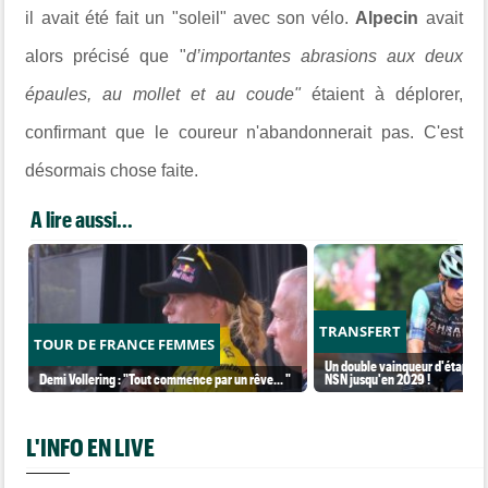
il avait été fait un "soleil" avec son vélo.
Alpecin
avait
alors précisé que "
d’importantes abrasions aux deux
épaules, au mollet et au coude"
étaient à déplorer,
confirmant que le coureur n'abandonnerait pas. C'est
désormais chose faite.
A lire aussi...
TRANSFERT
TOUR DE FRANCE FEMMES
Un double vainqueur d'étape sur
Demi Vollering : "Tout commence par un rêve... "
NSN jusqu'en 2029 !
L'INFO EN LIVE