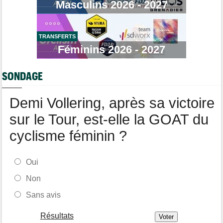
Masculins 2026 - 2027
Route
08:31
Les prochains défis de Pogi ? L'insatiable Tadej Pogacar...
Transfert
08:26
Lotto-Intermarché a fait passer pro trois jeunes de sa formation
TRANSFERTS
Féminins 2026 - 2027
Transfert
08:07
Joe Blackmore devrait signer chez une armada du WorldTour
SONDAGE
Tour d'Espagne
08:00
Primoz Roglic pourrait manquer La Vuelta... pas remis de sa
chute
Demi Vollering, après sa victoire
sur le Tour, est-elle la GOAT du
cyclisme féminin ?
Oui
Non
Sans avis
Résultats