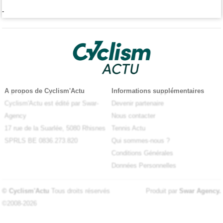
-
A propos de Cyclism'Actu
Informations supplémentaires
Cyclism'Actu est édité par Swar-
Devenir partenaire
Agency
Nous contacter
17 rue de la Suarlée, 5080 Rhisnes
Tennis Actu
SPRLS BE 0836.273.820
Qui sommes-nous ?
Conditions Générales
Données Personnelles
© Cyclism'Actu
Tous droits réservés
Produit par
Swar Agency
.
©2008-2026