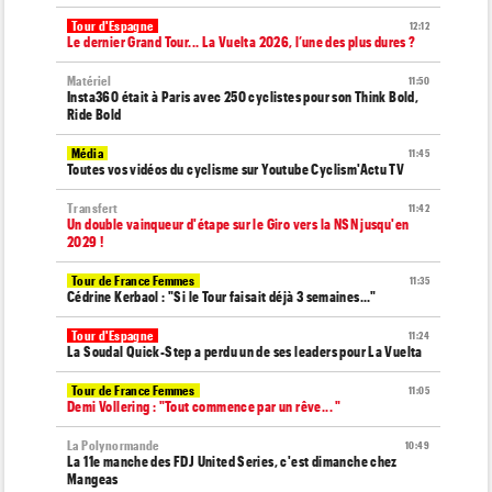
Tour d'Espagne
12:12
Le dernier Grand Tour... La Vuelta 2026, l’une des plus dures ?
Matériel
11:50
Insta360 était à Paris avec 250 cyclistes pour son Think Bold,
Ride Bold
Média
11:45
Toutes vos vidéos du cyclisme sur Youtube Cyclism'Actu TV
Transfert
11:42
Un double vainqueur d'étape sur le Giro vers la NSN jusqu'en
2029 !
Tour de France Femmes
11:35
Cédrine Kerbaol : "Si le Tour faisait déjà 3 semaines..."
Tour d'Espagne
11:24
La Soudal Quick-Step a perdu un de ses leaders pour La Vuelta
Tour de France Femmes
11:05
Demi Vollering : "Tout commence par un rêve... "
La Polynormande
10:49
La 11e manche des FDJ United Series, c'est dimanche chez
Mangeas