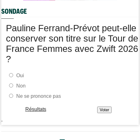
Tour de Burgos
07:00
SONDAGE
Felix Gall : "L'objectif ? Conserver ce maillot de leader"
Média
06/08
Pauline Ferrand-Prévot peut-elle
Nos vidéos de cyclisme sont sur Youtube : Cyclism'Actu TV
conserver son titre sur le Tour de
France Femmes avec Zwift 2026
?
Oui
Non
Ne se prononce pas
Résultats
-