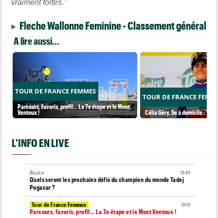
vraiment fortes."
Fleche Wallonne Feminine - Classement général
A lire aussi...
TOUR DE FRANCE FEMMES
TOUR DE FRANCE FEMM
Parcours, favoris, profil… La 7e étape et le Mont
Ventoux !
Célia Géry, 5e à domicile : "J'ai
L'INFO EN LIVE
Route
12:34
Quels seront les prochains défis du champion du monde Tadej
Pogacar ?
Tour de France Femmes
12:12
Parcours, favoris, profil… La 7e étape et le Mont Ventoux !