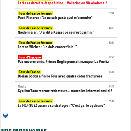
La 9e et dernière étape à Nice... Vollering ou Niewiadoma ?
Tour de France Femmes
12:54
Puck Pieterse : "Je ne sais pas à quoi m'attendre"
Tour de France Femmes
12:31
Niedermaier : "J’ai dit à Kasia que ce n’est pas fini"
Tour de France Femmes
12:13
Lorena Wiebes : "Je dois encore finir..."
Tour d'Espagne
11:59
Pas encore remis, Primoz Roglic pourrait manquer La Vuelta
Tour de France
11:38
Dorian Godon a fini le Tour avec quatre côtes fracturées
Média
11:20
Cyclism’Actu recrute rédacteurs… toutes les informations ici !
Tour de France Femmes
11:13
La FDJ-SUEZ assume sa stratégie : "C'est ça, le cyclisme"
Média
10:33
L'abonnement à Cyclism'Actu sans pub ni pop up : 9,99€ pour 1
an
NOS PARTENAIRES