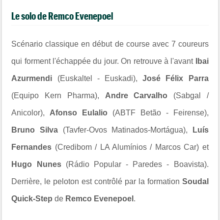
Le solo de Remco Evenepoel
Scénario classique en début de course avec 7 coureurs
qui forment l'échappée du jour. On retrouve à l'avant
Ibai
Azurmendi
(Euskaltel - Euskadi),
José Félix Parra
(Equipo Kern Pharma),
Andre Carvalho
(Sabgal /
Anicolor),
Afonso Eulalio
(ABTF Betão - Feirense),
Bruno Silva
(Tavfer-Ovos Matinados-Mortágua),
Luís
Fernandes
(Credibom / LA Alumínios / Marcos Car) et
Hugo Nunes
(Rádio Popular - Paredes - Boavista).
Derrière, le peloton est contrôlé par la formation
Soudal
Quick-Step
de
Remco Evenepoel
.