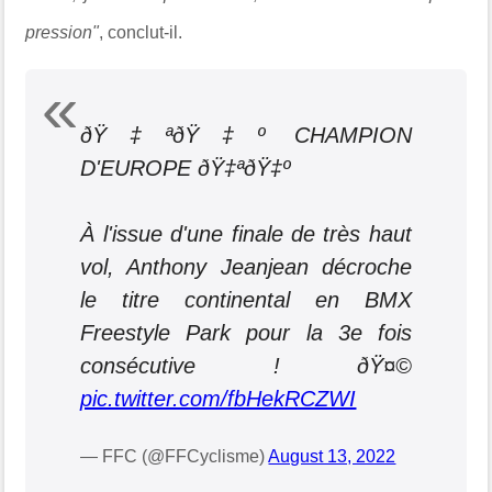
pression"
, conclut-il.
ðŸ‡ªðŸ‡º CHAMPION
D'EUROPE ðŸ‡ªðŸ‡º
À l'issue d'une finale de très haut
vol, Anthony Jeanjean décroche
le titre continental en BMX
Freestyle Park pour la 3e fois
consécutive ! ðŸ¤©
pic.twitter.com/fbHekRCZWI
— FFC (@FFCyclisme)
August 13, 2022