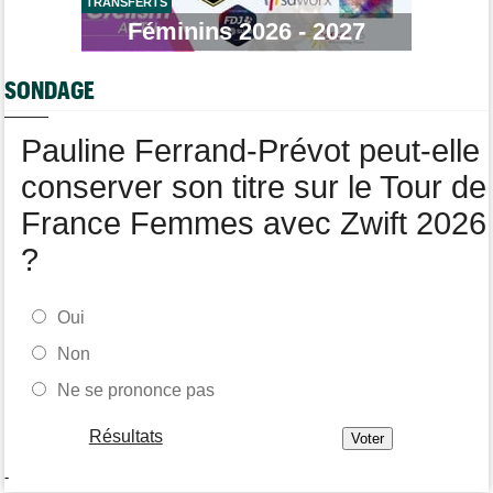
Marlen Reusser : "Le Mont Ventoux... on verra"
TRANSFERTS
Féminins 2026 - 2027
Route
06/08
Isaac Del Toro prolonge avec UAE Team Emirates-XRG jusqu'en
2031
SONDAGE
Agenda
06/08
Tour Femmes, Pologne, Burgos… au programme de la fin de
Pauline Ferrand-Prévot peut-elle
semaine
conserver son titre sur le Tour de
France Femmes avec Zwift 2026
?
Oui
Non
Ne se prononce pas
Résultats
-