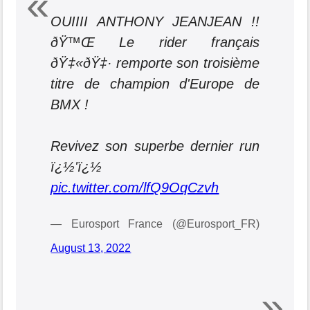
OUIIII ANTHONY JEANJEAN !!
ðŸ™Œ Le rider français
ðŸ‡«ðŸ‡· remporte son troisième
titre de champion d'Europe de
BMX !
Revivez son superbe dernier run
ï¿½'ï¿½
pic.twitter.com/lfQ9OqCzvh
— Eurosport France (@Eurosport_FR)
August 13, 2022