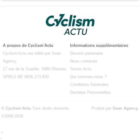
A propos de Cyclism'Actu
Informations supplémentaires
Cyclism'Actu est édité par Swar-
Devenir partenaire
Agency
Nous contacter
17 rue de la Suarlée, 5080 Rhisnes
Tennis Actu
SPRLS BE 0836.273.820
Qui sommes-nous ?
Conditions Générales
Données Personnelles
© Cyclism'Actu
Tous droits réservés
Produit par
Swar Agency
.
©2008-2026
-
-