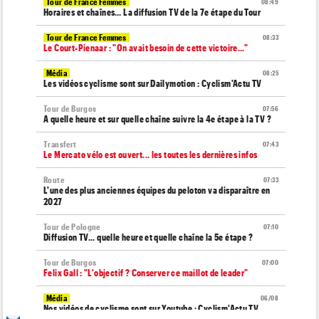
Tour de France Femmes
08:49
Horaires et chaînes… La diffusion TV de la 7e étape du Tour
Tour de France Femmes
08:33
Le Court-Pienaar : "On avait besoin de cette victoire..."
Média
08:25
Les vidéos cyclisme sont sur Dailymotion : Cyclism'Actu TV
Tour de Burgos
07:56
A quelle heure et sur quelle chaîne suivre la 4e étape à la TV ?
Transfert
07:43
Le Mercato vélo est ouvert... les toutes les dernières infos
Route
07:33
L'une des plus anciennes équipes du peloton va disparaître en
2027
Tour de Pologne
07:10
Diffusion TV... quelle heure et quelle chaîne la 5e étape ?
Tour de Burgos
07:00
Felix Gall : "L'objectif ? Conserver ce maillot de leader"
Média
06/08
Nos vidéos de cyclisme sont sur Youtube : Cyclism'Actu TV