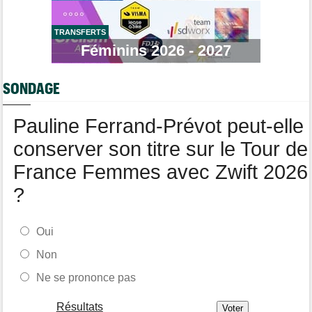
L'une des plus anciennes équipes du peloton va disparaître en
2027
TRANSFERTS
Tour de Pologne
07:10
Féminins 2026 - 2027
Diffusion TV... quelle heure et quelle chaîne la 5e étape ?
Tour de Burgos
07:00
SONDAGE
Felix Gall : "L'objectif ? Conserver ce maillot de leader"
Média
06/08
Pauline Ferrand-Prévot peut-elle
Nos vidéos de cyclisme sont sur Youtube : Cyclism'Actu TV
conserver son titre sur le Tour de
France Femmes avec Zwift 2026
?
Oui
Non
Ne se prononce pas
Résultats