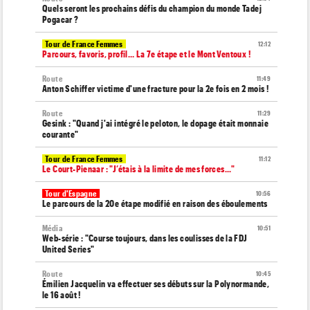
Quels seront les prochains défis du champion du monde Tadej
Pogacar ?
Tour de France Femmes
12:12
Parcours, favoris, profil… La 7e étape et le Mont Ventoux !
Route
11:49
Anton Schiffer victime d'une fracture pour la 2e fois en 2 mois !
Route
11:29
Gesink : "Quand j'ai intégré le peloton, le dopage était monnaie
courante"
Tour de France Femmes
11:12
Le Court-Pienaar : "J’étais à la limite de mes forces..."
Tour d'Espagne
10:56
Le parcours de la 20e étape modifié en raison des éboulements
Média
10:51
Web-série : "Course toujours, dans les coulisses de la FDJ
United Series"
Route
10:45
Émilien Jacquelin va effectuer ses débuts sur la Polynormande,
le 16 août !