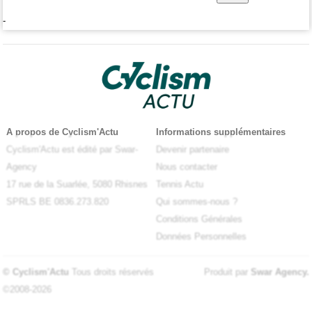
-
A propos de Cyclism'Actu
Informations supplémentaires
Cyclism'Actu est édité par Swar-
Devenir partenaire
Agency
Nous contacter
17 rue de la Suarlée, 5080 Rhisnes
Tennis Actu
SPRLS BE 0836.273.820
Qui sommes-nous ?
Conditions Générales
Données Personnelles
© Cyclism'Actu
Tous droits réservés
Produit par
Swar Agency
.
©2008-2026