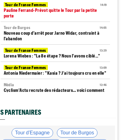
Tour de France Femmes
14:19
Pauline Ferrand-Prévot quitte le Tour par la petite
porte
Tour de Burgos
14:05
Nouveau coup d'arrêt pour Jarno Widar, contraint à
l'abandon
Tour de France Femmes
13:29
Lorena Wiebes : "La 8e étape ? Nous l'avons ciblé..."
Tour de France Femmes
13:09
Antonia Niedermaier : "Kasia ? J’ai toujours cru en elle"
Média
12:46
Cyclism’Actu recrute des rédacteurs… voici comment
candidater !
Tour de Burgos
12:24
S PARTENAIRES
Matthew Brennan : "J'avais l'impression de cuire de
l'intérieur"
Tour de France Femmes
12:05
Tour d'Espagne
Tour de Burgos
La 8e étape à Nice… la plus longue du Tour Femmes !