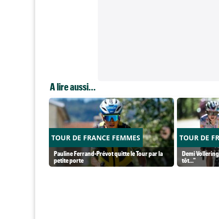
A lire aussi...
TOUR DE FRANCE FEMMES
TOUR DE F
Pauline Ferrand-Prévot quitte le Tour par la
Demi Vollering 
petite porte
tôt..."