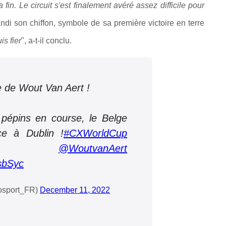
fin. Le circuit s'est finalement avéré assez difficile pour
ndi son chiffon, symbole de sa première victoire en terre
is fier
", a-t-il conclu.
de Wout Van Aert !
pépins en course, le Belge
ce à Dublin !
#CXWorldCup
@WoutvanAert
sbSyc
osport_FR)
December 11, 2022