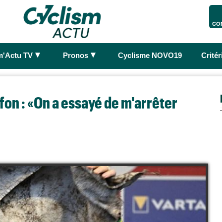
CO
►
►
m'Actu TV
Pronos
Cyclisme NOVO19
Crité
ffon : «On a essayé de m'arrêter