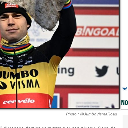
NO
Photo : @JumboVismaRoad