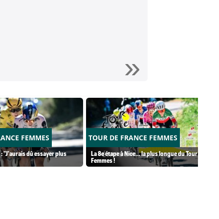
RANCE FEMMES
TOUR DE FRANCE FEMMES
: "J'aurais dû essayer plus
La 8e étape à Nice… la plus longue du Tour
Femmes !