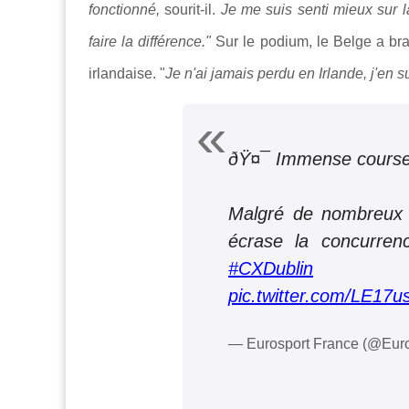
fonctionné,
sourit-il.
Je me suis senti mieux sur la 
faire la différence."
Sur le podium, le Belge a bra
irlandaise. "
Je n'ai jamais perdu en Irlande, j'en su
ðŸ¤¯ Immense course 
Malgré de nombreux 
écrase la concurren
#CXDublin
pic.twitter.com/LE17u
— Eurosport France (@Eur