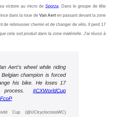
 sa victoire au micro de
Sporza
. Dans le groupe de tête
oince dans la roue de
Van Aert
en passant devant la zone
t de rebrousser chemin et de changer de vélo. Il perd 17
ue cela soit produit dans la zone matérielle. J'ai réussi à
an Aert’s wheel while riding
 Belgian champion is forced
ange his bike. He loses 17
 process.
#CXWorldCup
pFcoP
rld Cup (@UCIcyclocrossWC)