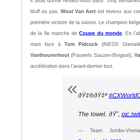
Il avait donné rendez-vous dans "
cinq semaines
bluff ou pas,
Wout Van Aert
est revenu aux co
première victoire de la saison. Le champion belg
de la 9e manche de
Coupe du monde
. En l'
mais face à
Tom Pidcock
(INEOS Grenadi
Vanthourenhout
(Pauwels Sauzen-Bingoal),
Va
accélération dans l'avant-dernier tour.
ðŸ‡®ðŸ‡ª
#CXWorld
The towel. ðŸ˜‚
pic.t
— Team Jumbo-Visma 