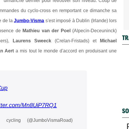
"
dimanche dernier pour retrouver son niveau. Coup de
mmandes du cyclo-cross en remportant ce dimanche sa
e de la
Jumbo-Visma
s'est imposé à Dublin (Irlande) lors
absence de
Mathieu van der Poel
(Alpecin-Deceuninck)
TR
ers),
Laurens Sweeck
(Crelan-Fristads) et
Michael
n Aert
a mis tout le monde d'accord en produisant une
Cup
witter.com/Mn8UiP7RQ1
SO
cycling (@JumboVismaRoad)