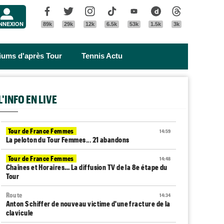
Menu
Facebook
Twitter
Instagram
Tik Tok
Youtube
Dailymotion
Threads
NNEXION
89k
29k
12k
6.5k
53k
1.5k
3k
riums d'après Tour
Tennis Actu
L'INFO EN LIVE
Tour de France Femmes
14:59
La peloton du Tour Femmes... 21 abandons
Tour de France Femmes
14:48
Chaînes et Horaires… La diffusion TV de la 8e étape du
Tour
Route
14:34
Anton Schiffer de nouveau victime d'une fracture de la
clavicule