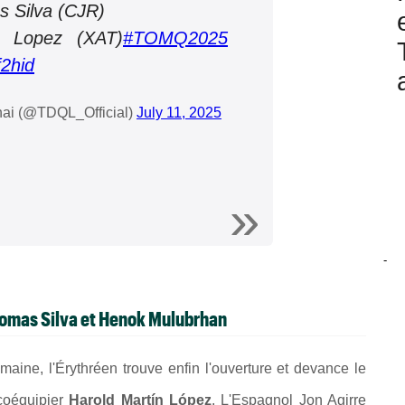
s Silva (CJR)
n Lopez (XAT)
#TOMQ2025
f2hid
hai (@TDQL_Official)
July 11, 2025
-
Thomas Silva et Henok Mulubrhan
maine, l'
Érythréen trouve enfin l'ouverture et devance le
coéquipier
Harold Martín López
. L'Espagnol
Jon Agirre