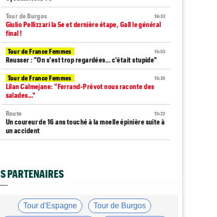
Tour de Burgos
16:33
Giulio Pellizzari la 5e et dernière étape, Gall le général
final !
Tour de France Femmes
15:53
Reusser : "On s'est trop regardées... c'était stupide"
Tour de France Femmes
15:35
Lilan Calmejane: "Ferrand-Prévot nous raconte des
salades…"
Route
15:22
Un coureur de 16 ans touché à la moelle épinière suite à
un accident
Tour de France Femmes
14:59
La peloton du Tour Femmes... 21 abandons
S PARTENAIRES
Tour de France Femmes
14:48
Chaînes et Horaires… La diffusion TV de la 8e étape du
Tour
Tour d'Espagne
Tour de Burgos
Route
14:34