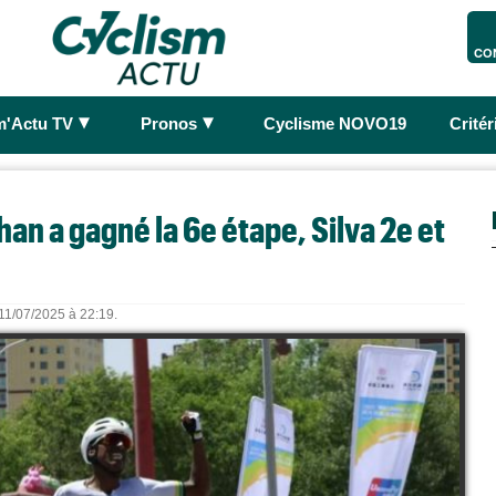
CO
►
►
m'Actu TV
Pronos
Cyclisme NOVO19
Crité
an a gagné la 6e étape, Silva 2e et
 11/07/2025 à 22:19.