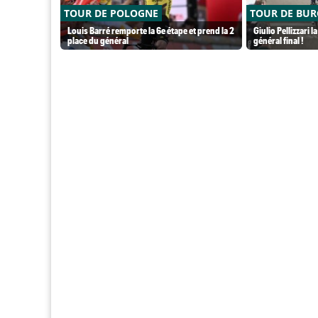
TOUR DE POLOGNE
TOUR DE BU
Louis Barré remporte la 6e étape et prend la 2
Giulio Pellizzari l
place du général
général final !