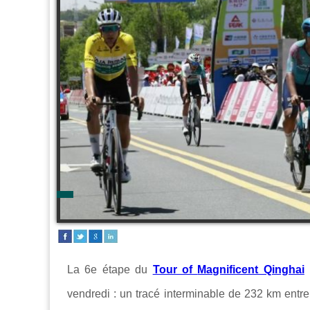
La 6e étape du
Tour of
Magnificent Qinghai
p
vendredi : un tracé interminable de 232 km entr