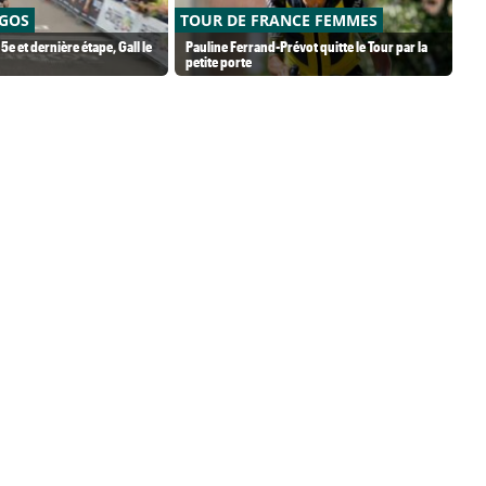
RGOS
TOUR DE FRANCE FEMMES
TO
a 5e et dernière étape, Gall le
Pauline Ferrand-Prévot quitte le Tour par la
De
petite porte
tôt