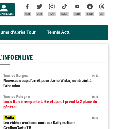
Menu
Facebook
Twitter
Instagram
Tik Tok
Youtube
Dailymotion
Threads
NNEXION
89k
29k
12k
6.5k
53k
1.5k
3k
riums d'après Tour
Tennis Actu
L'INFO EN LIVE
Tour de Burgos
16:57
Nouveau coup d'arrêt pour Jarno Widar, contraint à
l'abandon
Tour de Pologne
16:38
Louis Barré remporte la 6e étape et prend la 2 place du
général
Média
16:36
Les vidéos cyclisme sont sur Dailymotion :
Cyclism'Actu TV