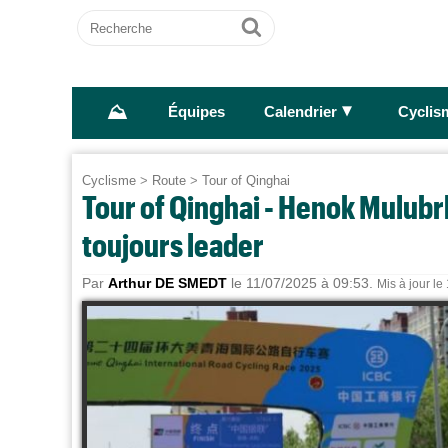
Recherche
Ok
⛰
►
Équipes
Calendrier
Cyclis
Cyclisme
>
Route
>
Tour of Qinghai
Tour of Qinghai - Henok Mulubrh
toujours leader
Par
Arthur DE SMEDT
le 11/07/2025 à 09:53.
Mis à jour le