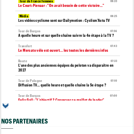
Tour de France Femmes
08:33
Le Court-Pienaar : "On avait besoin de cette victoire..."
Média
08:25
Les vidéos cyclisme sont sur Dailymotion : Cyclism'Actu TV
Tour de Burgos
07:56
A quelle heure et sur quelle chaîne suivre la 4e étape à la TV ?
Transfert
07:43
Le Mercato vélo est ouvert... les toutes les dernières infos
Route
07:33
L'une des plus anciennes équipes du peloton va disparaître en
2027
Tour de Pologne
07:10
Diffusion TV... quelle heure et quelle chaîne la 5e étape ?
Tour de Burgos
07:00
Felix Gall : "L'objectif ? Conserver ce maillot de leader"
Média
06/08
Nos vidéos de cyclisme sont sur Youtube : Cyclism'Actu TV
NOS PARTENAIRES
Transfert
06/08
Joe Blackmore devrait rejoindre une grosse formation