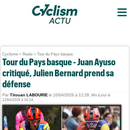
≡
Cyclisme
>
Route
>
Tour du Pays basque
Tour du Pays basque - Juan Ayuso
critiqué, Julien Bernard prend sa
défense
Par
Titouan LABOURIE
le 10/04/2026 à 12:28.
Mis à jour le
12/04/2026 à 16:14.