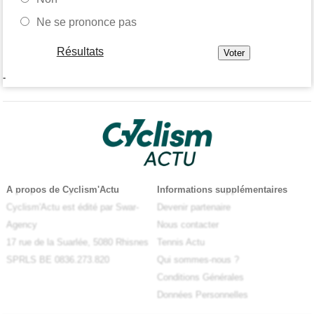
Ne se prononce pas
Résultats
-
A propos de Cyclism'Actu
Informations supplémentaires
Cyclism'Actu est édité par Swar-
Devenir partenaire
Agency
Nous contacter
17 rue de la Suarlée, 5080 Rhisnes
Tennis Actu
SPRLS BE 0836.273.820
Qui sommes-nous ?
Conditions Générales
Données Personnelles