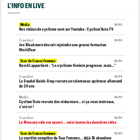
L'INFO EN LIVE
Média
06/08
Nos vidéos de cyclisme sont sur Youtube : Cyclism'Actu TV
Transfert
06/08
Joe Blackmore devrait rejoindre une grosse formation
WorldTour
Tour de France Femmes
06/08
David Lappartient : "Le cyclisme féminin progresse, mais…"
Transfert
06/08
La Soudal Quick-Step recrute un talentueux sprinteur allemand
de 24 ans
Média
06/08
Cyclism’Actu recrute des rédacteurs… si ça vous intéresse,
c'est ici !
Transfert
06/08
Le Mercato vélo est ouvert... voici toutes les dernières infos
Tour de France Femmes
06/08
La startlist complète du Tour Femmes... déjà 16 abandons