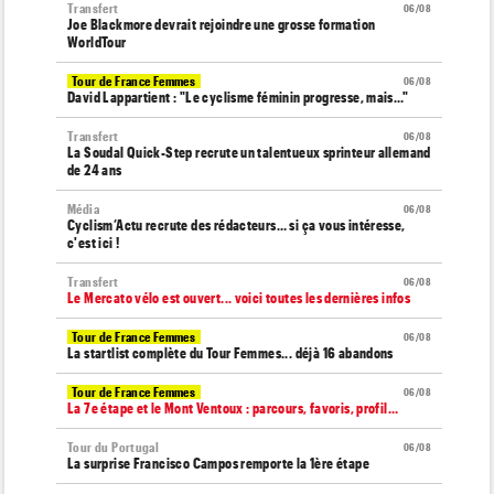
Transfert
06/08
Joe Blackmore devrait rejoindre une grosse formation
WorldTour
Tour de France Femmes
06/08
David Lappartient : "Le cyclisme féminin progresse, mais…"
Transfert
06/08
La Soudal Quick-Step recrute un talentueux sprinteur allemand
de 24 ans
Média
06/08
Cyclism’Actu recrute des rédacteurs… si ça vous intéresse,
c'est ici !
Transfert
06/08
Le Mercato vélo est ouvert... voici toutes les dernières infos
Tour de France Femmes
06/08
La startlist complète du Tour Femmes... déjà 16 abandons
Tour de France Femmes
06/08
La 7e étape et le Mont Ventoux : parcours, favoris, profil…
Tour du Portugal
06/08
La surprise Francisco Campos remporte la 1ère étape