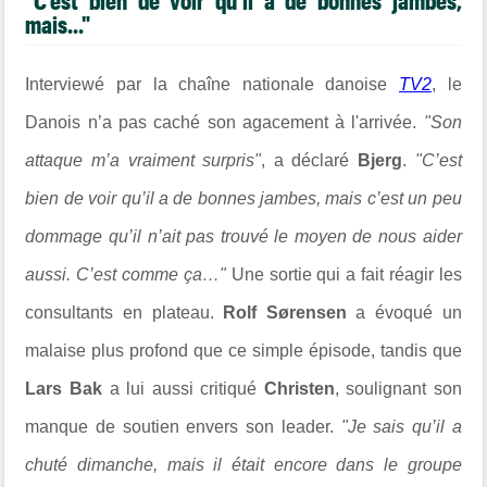
"C’est bien de voir qu’il a de bonnes jambes,
mais..."
Interviewé par la chaîne nationale danoise
TV2
, le
Danois n’a pas caché son agacement à l'arrivée.
"Son
attaque m’a vraiment surpris"
, a déclaré
Bjerg
.
"C’est
bien de voir qu’il a de bonnes jambes, mais c’est un peu
dommage qu’il n’ait pas trouvé le moyen de nous aider
aussi. C’est comme ça…"
Une sortie qui a fait réagir les
consultants en plateau.
Rolf Sørensen
a évoqué un
malaise plus profond que ce simple épisode, tandis que
Lars Bak
a lui aussi critiqué
Christen
, soulignant son
manque de soutien envers son leader.
"Je sais qu’il a
chuté dimanche, mais il était encore dans le groupe