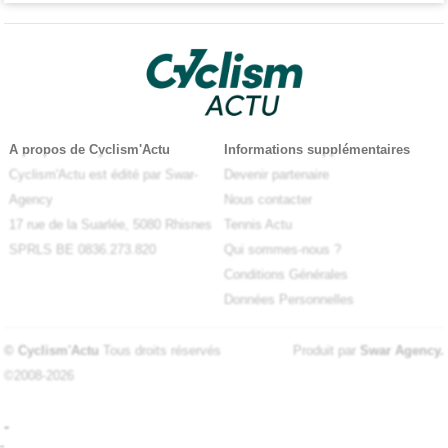
A propos de Cyclism'Actu
Informations supplémentaires
Cyclism'Actu est édité par Swar-
Devenir partenaire
Agency
Nous contacter
17 rue de la Suarlée, 5080 Rhisnes
Tennis Actu
SPRLS BE 0836.273.820
Qui sommes-nous ?
Conditions Générales
Données Personnelles
© Cyclism'Actu
Tous droits réservés
Produit par
Swar Agency
.
©2008-2026
-
-