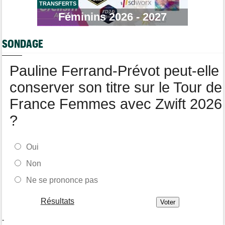
TRANSFERTS
Tour de Pologne
06/08
Bart Lemmen fait coup double sur la 4e étape, UAE déçoit !
Féminins 2026 - 2027
Média
06/08
Votre abonnement à Cyclism'Actu sans pub ni pop up : 9,99€
SONDAGE
pour 1 an
Tour de Burgos
06/08
Pauline Ferrand-Prévot peut-elle
Felix Gall remporte la 3e étape et prend les commandes du
général
conserver son titre sur le Tour de
France Femmes avec Zwift 2026
?
Oui
Non
Ne se prononce pas
Résultats
-