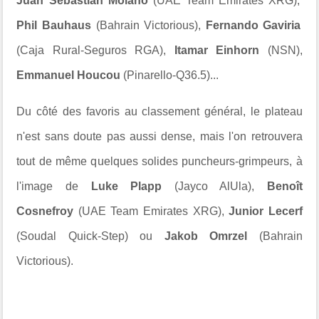
Juan Sebastian Molano
(UAE Team Emirates XRG),
Phil Bauhaus
(Bahrain Victorious),
Fernando Gaviria
(Caja Rural-Seguros RGA),
Itamar Einhorn
(NSN),
Emmanuel Houcou
(Pinarello-Q36.5)...
Du côté des favoris au classement général, le plateau
n'est sans doute pas aussi dense, mais l'on retrouvera
tout de même quelques solides puncheurs-grimpeurs, à
l'image de
Luke Plapp
(Jayco AlUla),
Benoît
Cosnefroy
(UAE Team Emirates XRG),
Junior Lecerf
(Soudal Quick-Step) ou
Jakob Omrzel
(Bahrain
Victorious).