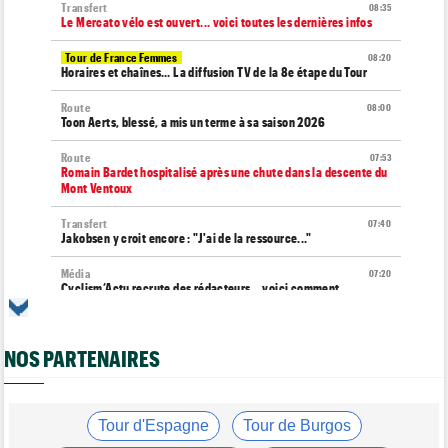
Transfert
08:35
Le Mercato vélo est ouvert... voici toutes les dernières infos
Tour de France Femmes
08:20
Horaires et chaînes… La diffusion TV de la 8e étape du Tour
Route
08:00
Toon Aerts, blessé, a mis un terme à sa saison 2026
Route
07:53
Romain Bardet hospitalisé après une chute dans la descente du
Mont Ventoux
Transfert
07:40
Jakobsen y croit encore : "J'ai de la ressource..."
Média
07:20
Cyclism’Actu recrute des rédacteurs… voici comment
candidater
Tour d'Espagne
07:00
NOS PARTENAIRES
Le parcours de la 20e étape modifié en raison d'éboulements
Tour de Burgos
07:00
A quelle heure et sur quelle chaîne suivre la 5e étape à la TV ?
Tour d'Espagne
Tour de Burgos
Route
07/08