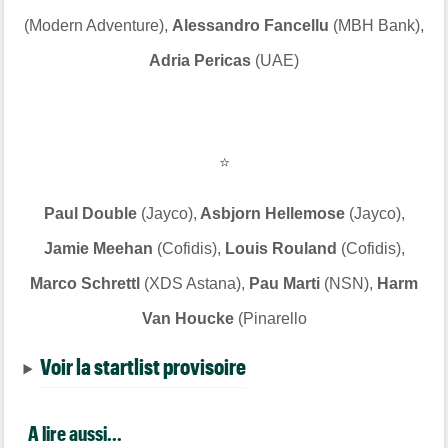
(Modern Adventure),
Alessandro Fancellu
(MBH Bank),
Adria Pericas
(UAE)
⭐
Paul Double
(Jayco),
Asbjorn Hellemose
(Jayco),
Jamie Meehan
(Cofidis),
Louis Rouland
(Cofidis),
Marco Schrettl
(XDS Astana),
Pau Marti
(NSN),
Harm
Van Houcke
(Pinarello
Voir la startlist provisoire
A lire aussi...