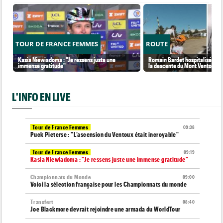
TOUR DE FRANCE FEMMES
ROUTE
Kasia Niewiadoma : "Je ressens juste une
Romain Bardet hospitalisé apr
immense gratitude"
la descente du Mont Ventoux
L'INFO EN LIVE
Tour de France Femmes
09:38
Puck Pieterse : "L’ascension du Ventoux était incroyable"
Tour de France Femmes
09:19
Kasia Niewiadoma : "Je ressens juste une immense gratitude"
Championnats du Monde
09:00
Voici la sélection française pour les Championnats du monde
Transfert
08:40
Joe Blackmore devrait rejoindre une armada du WorldTour