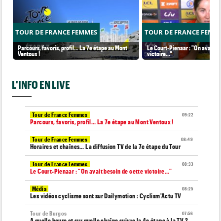
TOUR DE FRANCE FEMMES
TOUR DE FRANCE FEMM
Parcours, favoris, profil… La 7e étape au Mont
Le Court-Pienaar : "On avait be
Ventoux !
victoire..."
L'INFO EN LIVE
Tour de France Femmes
09:22
Parcours, favoris, profil… La 7e étape au Mont Ventoux !
Tour de France Femmes
08:49
Horaires et chaînes… La diffusion TV de la 7e étape du Tour
Tour de France Femmes
08:33
Le Court-Pienaar : "On avait besoin de cette victoire..."
Média
08:25
Les vidéos cyclisme sont sur Dailymotion : Cyclism'Actu TV
Tour de Burgos
07:56
A quelle heure et sur quelle chaîne suivre la 4e étape à la TV ?