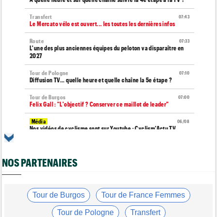
Transfert
07:43
Le Mercato vélo est ouvert... les toutes les dernières infos
Route
07:33
L'une des plus anciennes équipes du peloton va disparaître en
2027
Tour de Pologne
07:10
Diffusion TV... quelle heure et quelle chaîne la 5e étape ?
Tour de Burgos
07:00
Felix Gall : "L'objectif ? Conserver ce maillot de leader"
Média
06/08
Nos vidéos de cyclisme sont sur Youtube : Cyclism'Actu TV
Transfert
06/08
Joe Blackmore devrait rejoindre une grosse formation
NOS PARTENAIRES
WorldTour
Tour de France Femmes
06/08
David Lappartient : "Le cyclisme féminin progresse, mais…"
Tour de Burgos
Tour de France Femmes
Transfert
06/08
La Soudal Quick-Step recrute un talentueux sprinteur allemand
Tour de Pologne
Transfert
de 24 ans