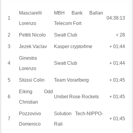
Masciarelli
MBH Bank Ballan
1
04:38:13
Lorenzo
Telecom Fort
2
Pettiti
Nicolo
Swatt Club
+ 28
3
Jezek
Vaclav
Kasper crypto4me
+ 01:44
Ginestra
4
Swatt Club
+ 01:44
Lorenzo
5
Stüssi
Colin
Team Vorarlberg
+ 01:45
Eiking
Odd
6
Unibet Rose Rockets
+ 01:45
Christian
Pozzovivo
Solution Tech-NIPPO-
7
+ 01:45
Domenico
Rali