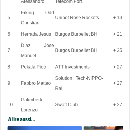
Alessandro
Telecom Fort
Eiking
Odd
5
Unibet Rose Rockets
+ 13
Christian
6
Herrada
Jesus
Burgos Burpellet BH
+ 21
Diaz
Jose
7
Burgos Burpellet BH
+ 25
Manuel
8
Pekala
Piotr
ATT Investments
+ 27
Solution Tech-NIPPO-
9
Fabbro
Matteo
+ 27
Rali
Galimberti
10
Swatt Club
+ 27
Lorenzo
A lire aussi...