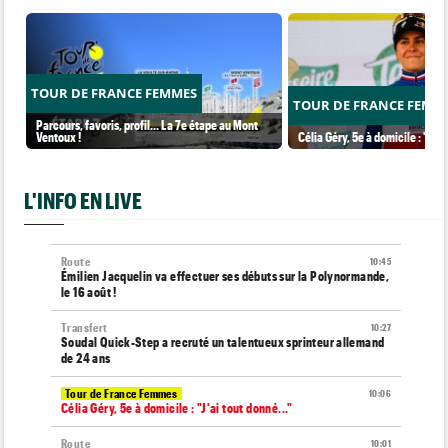
TOUR DE FRANCE FEMMES
TOUR DE FRANCE FEMM
Parcours, favoris, profil… La 7e étape au Mont
Ventoux !
Célia Géry, 5e à domicile : "J'ai
L'INFO EN LIVE
Route
10:45
Émilien Jacquelin va effectuer ses débuts sur la Polynormande,
le 16 août !
Transfert
10:27
Soudal Quick-Step a recruté un talentueux sprinteur allemand
de 24 ans
Tour de France Femmes
10:06
Célia Géry, 5e à domicile : "J'ai tout donné..."
Route
10:01