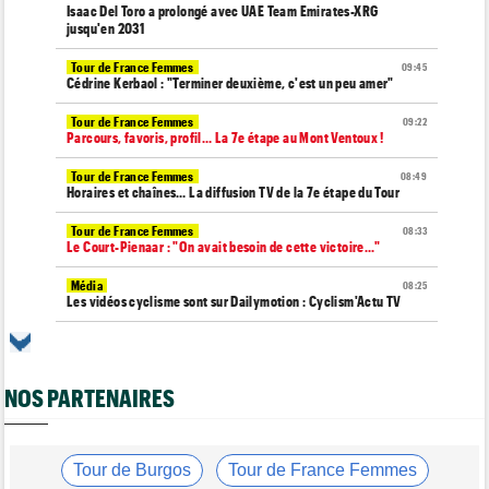
Isaac Del Toro a prolongé avec UAE Team Emirates-XRG
jusqu'en 2031
Tour de France Femmes
09:45
Cédrine Kerbaol : "Terminer deuxième, c'est un peu amer"
Tour de France Femmes
09:22
Parcours, favoris, profil… La 7e étape au Mont Ventoux !
Tour de France Femmes
08:49
Horaires et chaînes… La diffusion TV de la 7e étape du Tour
Tour de France Femmes
08:33
Le Court-Pienaar : "On avait besoin de cette victoire..."
Média
08:25
Les vidéos cyclisme sont sur Dailymotion : Cyclism'Actu TV
Tour de Burgos
07:56
A quelle heure et sur quelle chaîne suivre la 4e étape à la TV ?
NOS PARTENAIRES
Transfert
07:43
Le Mercato vélo est ouvert... les toutes les dernières infos
Route
07:33
L'une des plus anciennes équipes du peloton va disparaître en
Tour de Burgos
Tour de France Femmes
2027