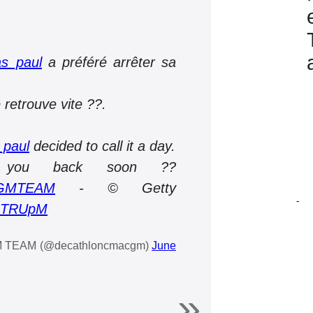
s_paul
a préféré arrêter sa
retrouve vite ??.
_paul
decided to call it a day.
 you back soon ??
GMTEAM
- © Getty
-
ObTRUpM
TEAM (@decathloncmacgm)
June