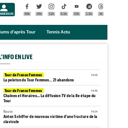
Menu
Facebook
Twitter
Instagram
Tik Tok
Youtube
Dailymotion
Threads
NNEXION
89k
29k
12k
6.5k
53k
1.5k
3k
riums d'après Tour
Tennis Actu
L'INFO EN LIVE
Tour de France Femmes
14:59
La peloton du Tour Femmes... 21 abandons
Tour de France Femmes
14:48
Chaînes et Horaires… La diffusion TV de la 8e étape du
Tour
Route
14:34
Anton Schiffer de nouveau victime d'une fracture de la
clavicule