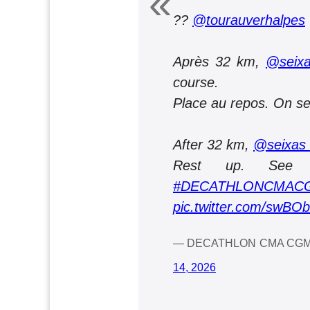
??
@tourauverhalpes
Après 32 km,
@seixa
course.
Place au repos. On se 
After 32 km,
@seixas
Rest up. See
#DECATHLONCMAC
pic.twitter.com/swB
— DECATHLON CMA CGM 
14, 2026