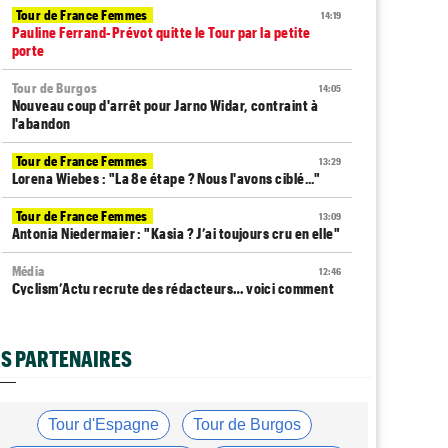
Tour de France Femmes
14:19
Pauline Ferrand-Prévot quitte le Tour par la petite
porte
Tour de Burgos
14:05
Nouveau coup d'arrêt pour Jarno Widar, contraint à
l'abandon
Tour de France Femmes
13:29
Lorena Wiebes : "La 8e étape ? Nous l'avons ciblé..."
Tour de France Femmes
13:09
Antonia Niedermaier : "Kasia ? J’ai toujours cru en elle"
Média
12:46
Cyclism’Actu recrute des rédacteurs… voici comment
candidater !
Tour de Burgos
12:24
S PARTENAIRES
Matthew Brennan : "J'avais l'impression de cuire de
l'intérieur"
Tour de France Femmes
12:05
Tour d'Espagne
Tour de Burgos
La 8e étape à Nice… la plus longue du Tour Femmes !