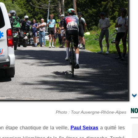
NO
Photo : Tour Auvergne-Rhône-Alpes
n étape chaotique de la veille,
Paul Seixas
a quitté les