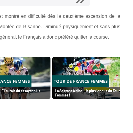
st montré en difficulté dès la deuxième ascension de la
a Montée de Bisanne. Diminué physiquement et sans plus
énéral, le Français a donc préféré quitter la course.
RANCE FEMMES
TOUR DE FRANCE FEMMES
: "J'aurais dû essayer plus
La 8e étape à Nice… la plus longue du Tour
Femmes !