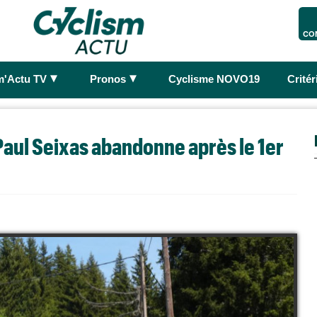
CO
►
►
m'Actu TV
Pronos
Cyclisme NOVO19
Crité
aul Seixas abandonne après le 1er