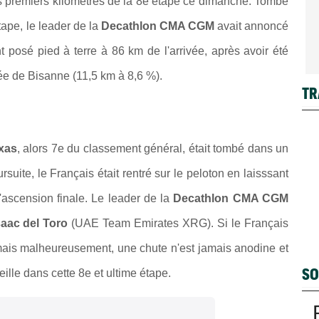
s premiers kilomètres de la 8e étape ce dimanche. Tombé
tape, le leader de la
Decathlon CMA CGM
avait annoncé
t posé pied à terre à 86 km de l'arrivée, après avoir été
ée de Bisanne (11,5 km à 8,6 %).
TR
xas
, alors 7e du classement général, était tombé dans un
suite, le Français était rentré sur le peloton en laisssant
'ascension finale. Le leader de la
D
ecathlon CMA CGM
saac del Toro
(UAE Team Emirates XRG). Si le Français
mais malheureusement, une chute n'est jamais anodine et
SO
eille dans cette 8e et ultime étape.