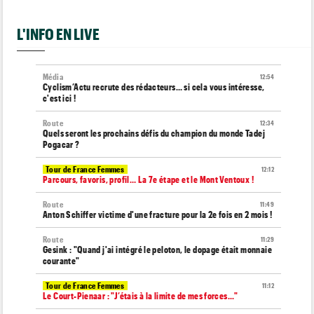
L'INFO EN LIVE
Média
12:54
Cyclism’Actu recrute des rédacteurs… si cela vous intéresse,
c'est ici !
Route
12:34
Quels seront les prochains défis du champion du monde Tadej
Pogacar ?
Tour de France Femmes
12:12
Parcours, favoris, profil… La 7e étape et le Mont Ventoux !
Route
11:49
Anton Schiffer victime d'une fracture pour la 2e fois en 2 mois !
Route
11:29
Gesink : "Quand j'ai intégré le peloton, le dopage était monnaie
courante"
Tour de France Femmes
11:12
Le Court-Pienaar : "J’étais à la limite de mes forces..."