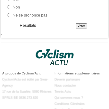
Non
Ne se prononce pas
Résultats
-
A propos de Cyclism'Actu
Informations supplémentaires
Cyclism'Actu est édité par Swar-
Devenir partenaire
Agency
Nous contacter
17 rue de la Suarlée, 5080 Rhisnes
Tennis Actu
SPRLS BE 0836.273.820
Qui sommes-nous ?
Conditions Générales