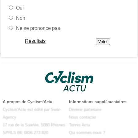
Oui
Non
Ne se prononce pas
Résultats
-
A propos de Cyclism'Actu
Informations supplémentaires
Cyclism'Actu est édité par Swar-
Devenir partenaire
Agency
Nous contacter
17 rue de la Suarlée, 5080 Rhisnes
Tennis Actu
SPRLS BE 0836.273.820
Qui sommes-nous ?