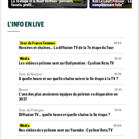
La 7e étape et le Mont Ventoux : parcours,
Kim Le Court Pienaar : "La cour
favoris, profil…
complètement folle"
L'INFO EN LIVE
Tour de France Femmes
08:49
Horaires et chaînes… La diffusion TV de la 7e étape du Tour
Média
08:25
Les vidéos cyclisme sont sur Dailymotion : Cyclism'Actu TV
Tour de Burgos
07:56
A quelle heure et sur quelle chaîne suivre la 4e étape à la TV ?
Route
07:33
L'une des plus anciennes équipes du peloton va disparaître en
2027
Tour de Pologne
07:10
Diffusion TV... quelle heure et quelle chaîne la 5e étape ?
Média
06/08
Nos vidéos de cyclisme sont sur Youtube : Cyclism'Actu TV