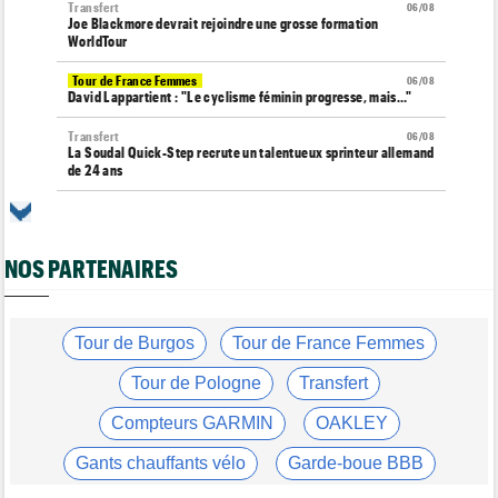
Transfert
06/08
Joe Blackmore devrait rejoindre une grosse formation
WorldTour
Tour de France Femmes
06/08
David Lappartient : "Le cyclisme féminin progresse, mais…"
Transfert
06/08
La Soudal Quick-Step recrute un talentueux sprinteur allemand
de 24 ans
Média
06/08
Cyclism’Actu recrute des rédacteurs… si ça vous intéresse,
c'est ici !
NOS PARTENAIRES
Transfert
06/08
Le Mercato vélo est ouvert... voici toutes les dernières infos
Tour de France Femmes
Tour de Burgos
Tour de France Femmes
06/08
La startlist complète du Tour Femmes... déjà 16 abandons
Tour de Pologne
Transfert
Tour de France Femmes
06/08
La 7e étape et le Mont Ventoux : parcours, favoris, profil…
Compteurs GARMIN
OAKLEY
Tour du Portugal
06/08
Gants chauffants vélo
Garde-boue BBB
La surprise Francisco Campos remporte la 1ère étape