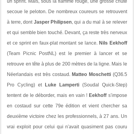
un sprint. Mais, sous la flamme rouge, une grosse chute
secoue le peloton. De nombreux coureurs se retrouvent
à terre, dont
Jasper Philipsen
, qui a du mal à se relever
et qui semble bien touché. Devant, ça reste très nerveux
et ce sprint en faux-plat montant se lance.
Nils Eekhoff
(Team Picnic PostNL) est le premier à lancer et se
retrouve en tête à plus de 200 mètres de la ligne. Mais le
Néerlandais est très costaud.
Matteo Moschetti
(Q36.5
Pro Cycling) et
Luke Lamperti
(Soudal Quick-Step)
tentent de le déborder, mais en vain !
Eekhoff
s'impose
en costaud sur cette 79e édition et vient chercher sa
deuxième victoire chez les professionnels, à 27 ans. Un
vrai exploit pour celui qui n'avait quasiment pas couru