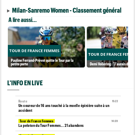
Milan-Sanremo Women - Classement général
A lire aussi...
TOUR DE FRANCE FEMMES
TOUR DE FRANCE FEMM
Pauline Ferrand-Prévot quitte le Tour par la
petite porte
Demi Vollering : "J'aurais dû ess
L'INFO EN LIVE
Route
15:22
Un coureur de 16 ans touché à la moelle épinière suite à un
accident
Tour de France Femmes
14:59
La peloton du Tour Femmes... 21 abandons