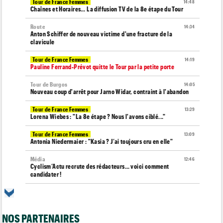
Tour de France Femmes
14:48
Chaînes et Horaires… La diffusion TV de la 8e étape du Tour
Route
14:34
Anton Schiffer de nouveau victime d'une fracture de la
clavicule
Tour de France Femmes
14:19
Pauline Ferrand-Prévot quitte le Tour par la petite porte
Tour de Burgos
14:05
Nouveau coup d'arrêt pour Jarno Widar, contraint à l'abandon
Tour de France Femmes
13:29
Lorena Wiebes : "La 8e étape ? Nous l'avons ciblé..."
Tour de France Femmes
13:09
Antonia Niedermaier : "Kasia ? J’ai toujours cru en elle"
Média
12:46
Cyclism’Actu recrute des rédacteurs… voici comment
candidater !
Tour de Burgos
12:24
Matthew Brennan : "J'avais l'impression de cuire de l'intérieur"
NOS PARTENAIRES
Tour de France Femmes
12:05