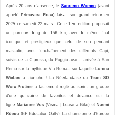
Après 20 ans d'absence, le
Sanremo Women
(avant
appelé
Primavera Rosa
) faisait son grand retour en
2025 ce samedi 22 mars ! Cette 1ère édition proposait
un parcours long de 156 km, avec le même final
iconique et prestigieux que celui de son pendant
masculin, avec l'enchaînement des différents Capi,
suivis de la Cipressa,
du Poggio
avant l’arrivée à San
Remo
sur la mythique Via Roma... sur laquelle
Lorena
Wiebes
a triomphé ! La Néerlandaise du
Team SD
Worx-Protime
a facilement réglé au sprint un groupe
d'une quinzaine de favorites et devance sur la
ligne
Marianne Vos
(Visma | Lease a Bike) et
Noemi
Rüegg
(EF Education-Oatly). La championne d'Europe