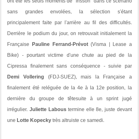
ont été les seuls moments de "frisson" dans ce scénario
sans grandes envolées, la sélection s'étant
principalement faite par l'arrière au fil des difficultés.
Derrière le podium du jour, on retrouvait initialement la
Française
Pauline Ferrand-Prévot
(Visma | Lease a
Bike) - pourtant victime d'une chute au pied de la
Cipressa finalement sans conséquence - suivie par
Demi Vollering
(FDJ-SUEZ), mais la Française a
finalement été reléguée de la 4e à la 12e position, la
dernière du groupe de têtesuite à un sprint jugé
irrégulier.
Juliette Labous
termine elle 8e, juste devant
une
Lotte Kopecky
très altruiste ce samedi.