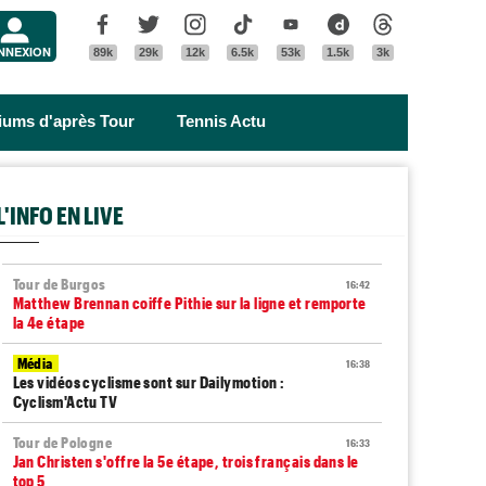
Menu
Facebook
Twitter
Instagram
Tik Tok
Youtube
Dailymotion
Threads
NNEXION
89k
29k
12k
6.5k
53k
1.5k
3k
riums d'après Tour
Tennis Actu
L'INFO EN LIVE
Tour de Burgos
16:42
Matthew Brennan coiffe Pithie sur la ligne et remporte
la 4e étape
Média
16:38
Les vidéos cyclisme sont sur Dailymotion :
Cyclism'Actu TV
Tour de Pologne
16:33
Jan Christen s'offre la 5e étape, trois français dans le
top 5