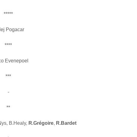
*****
ej Pogacar
****
o Evenepoel
***
-
**
Nys, B.Healy,
R.Grégoire
,
R.Bardet