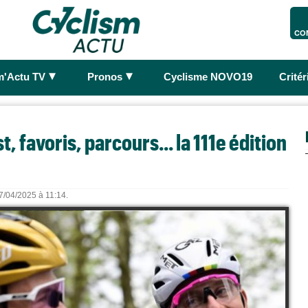
CO
►
►
m'Actu TV
Pronos
Cyclisme NOVO19
Crité
, favoris, parcours... la 111e édition
27/04/2025 à 11:14.