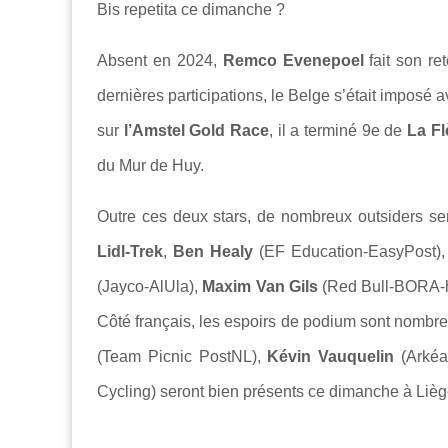
Bis repetita ce dimanche ?
Absent en 2024,
Remco Evenepoel
fait son re
dernières participations, le Belge s’était imposé 
sur
l’Amstel Gold Race
, il a terminé 9e de
La F
du Mur de Huy.
Outre ces deux stars, de nombreux outsiders se
Lidl-Trek
,
Ben Healy
(EF Education-EasyPost)
(Jayco-AlUla),
Maxim Van Gils
(Red Bull-BORA-
Côté français, les espoirs de podium sont nombr
(Team Picnic PostNL),
Kévin Vauquelin
(Arkéa
Cycling) seront bien présents ce dimanche à Lièg