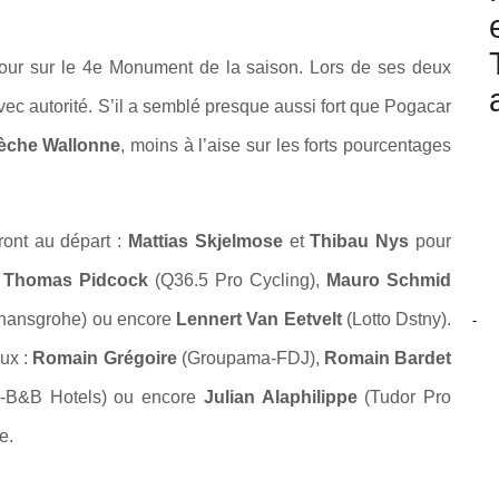
tour sur le 4e Monument de la saison. Lors de ses deux
avec autorité. S’il a semblé presque aussi fort que Pogacar
lèche Wallonne
, moins à l’aise sur les forts pourcentages
ront au départ :
Mattias Skjelmose
et
Thibau Nys
pour
,
Thomas Pidcock
(Q36.5 Pro Cycling),
Mauro Schmid
hansgrohe) ou encore
Lennert Van Eetvelt
(Lotto Dstny).
-
eux :
Romain Grégoire
(Groupama-FDJ),
Romain Bardet
-B&B Hotels) ou encore
Julian Alaphilippe
(Tudor Pro
e.