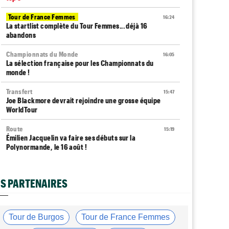
Tour de France Femmes
16:24
La startlist complète du Tour Femmes... déjà 16
abandons
Championnats du Monde
16:05
La sélection française pour les Championnats du
monde !
Transfert
15:47
Joe Blackmore devrait rejoindre une grosse équipe
WorldTour
Route
15:19
Émilien Jacquelin va faire ses débuts sur la
Polynormande, le 16 août !
Tour de France Femmes
15:00
Horaires et chaînes… La diffusion TV de la 7e étape du
S PARTENAIRES
Tour
Route
14:39
Blessé, le Belge Toon Aerts, a mis un terme à sa saison
Tour de Burgos
Tour de France Femmes
2026