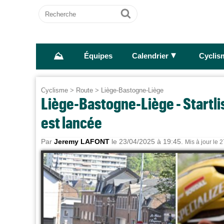
Recherche
Ok
⛰
►
Équipes
Calendrier
Cyclis
Cyclisme
>
Route
>
Liège-Bastogne-Liège
Liège-Bastogne-Liège - Startlist
est lancée
Par
Jeremy LAFONT
le 23/04/2025 à 19:45.
Mis à jour le 