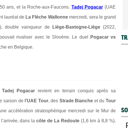
a 50 ans, et la Roche-aux-Faucons.
Tadej Pogacar
(UAE
nt lauréat de
La Flèche Wallonne
mercredi, sera le grand
), double vainqueur de
Liège-Bastogne-Liège
(2022,
TR
pouvait rivaliser avec le Slovène. Le duel
Pogacar vs
che en Belgique.
,
Tadej Pogacar
revient en terrain conquis après sa
te saison de
l’UAE Tour
, des
Strade Bianche
et du
Tour
SO
ne accélération stratosphérique mercredi sur le Mur de
 l’arrivée, dans la
côte de La Redoute
(1,6 km à 8,8 %).