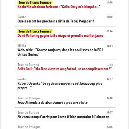
Tour de France Femmes
18:50
Kasia Niewiadoma furieuse : "Célia Gery m'a bloquée..."
Route
18:28
Quels seront les prochains défis de Tadej Pogacar ?
Tour de France Femmes
18:14
Demi Vollering gagne la 8e étape et prend le maillot jaune
Média
18:01
Web-série : "Course toujours, dans les coulisses de la FDJ
United Series"
Tour de Burgos
17:51
Felix Gall : "Ma 1ère victoire au général, un accomplissement !"
Route
17:37
Robert Gesink : "Le cyclisme moderne est beaucoup plus
propre..."
Tour de Pologne
17:16
Joao Almeida a dû abandonner après une chute
Tour de Burgos
16:57
Nouveau coup d'arrêt pour Jarno Widar, contraint à l'abandon
Tour de Pologne
16:38