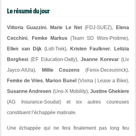
Le résumé du jour
Vittoria Guazzini
,
Marie Le Net
(FDJ-SUEZ),
Elena
Cecchini
,
Femke Markus
(Team SD Worx-Protime),
Ellen van Dijk
(Lidl-Trek),
Kristen Faulkner
,
Letizia
Borghesi
(EF Education-Oatly),
Jeanne Korevar
(Liv
Jayco-AlUla),
Millie Couzens
(Fenix-Deceuninck),
Femke de Vries
,
Marion Bunel
(Visma | Lease a Bike),
Susanne Andresen
(Uno-X Mobility),
Justine Ghekiere
(AG Insurance-Soudal) et six autres coureuses
constituent l’échappée matinale.
Une échappée qui ne fera finalement pas long feu