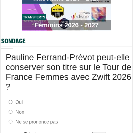
clavicule
Tour de France Femmes
14:19
Pauline Ferrand-Prévot quitte le Tour par la petite porte
TRANSFERTS
Féminins 2026 - 2027
Tour de France Femmes
13:29
Lorena Wiebes : "La 8e étape ? Nous l'avons ciblé..."
SONDAGE
Tour de France Femmes
13:09
Antonia Niedermaier : "Kasia ? J’ai toujours cru en elle"
Pauline Ferrand-Prévot peut-elle
conserver son titre sur le Tour de
France Femmes avec Zwift 2026
?
Oui
Non
Ne se prononce pas