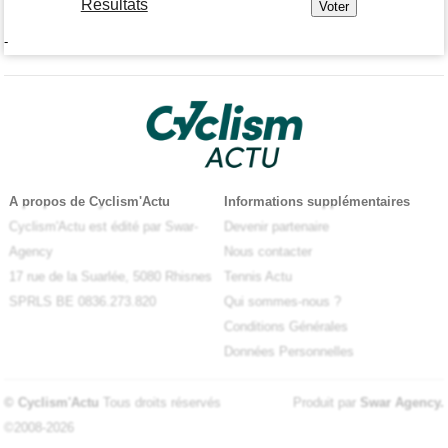
Résultats
-
A propos de Cyclism'Actu
Informations supplémentaires
Cyclism'Actu est édité par Swar-
Devenir partenaire
Agency
Nous contacter
17 rue de la Suarlée, 5080 Rhisnes
Tennis Actu
SPRLS BE 0836.273.820
Qui sommes-nous ?
Conditions Générales
Données Personnelles
© Cyclism'Actu
Tous droits réservés
Produit par
Swar Agency
.
©2008-2026