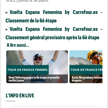
SUEZ) prend la 3e place.
Vuelta Espana Femenina by Carrefour.es -
Classement de la 6è étape
Vuelta Espana Femenina by Carrefour.es -
Classement général provisoire après la 6è étape
A lire aussi...
TOUR DE FRANCE FEMMES
TOUR DE FRANCE FEMM
Demi Vollering gagne la 8e étape et prend le
Kasia Niewiadoma furieuse : "C
maillot jaune
bloquée..."
L'INFO EN LIVE