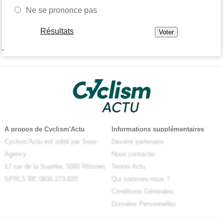
Ne se prononce pas
Résultats
-
A propos de Cyclism'Actu
Informations supplémentaires
Cyclism'Actu est édité par Swar-
Devenir partenaire
Agency
Nous contacter
17 rue de la Suarlée, 5080 Rhisnes
Tennis Actu
SPRLS BE 0836.273.820
Qui sommes-nous ?
Conditions Générales
Données Personnelles