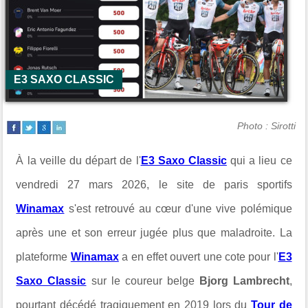
E3 SAXO CLASSIC
Photo : Sirotti
À la veille du départ de l'
E3 Saxo Classic
qui a lieu ce
vendredi 27 mars 2026, le site de paris sportifs
Winamax
s'est retrouvé au cœur d'une vive polémique
après une et son erreur jugée plus que maladroite. La
plateforme
Winamax
a en effet ouvert une cote pour l'
E3
Saxo Classic
sur le coureur belge
Bjorg Lambrecht
,
pourtant décédé tragiquement en 2019 lors du
Tour de