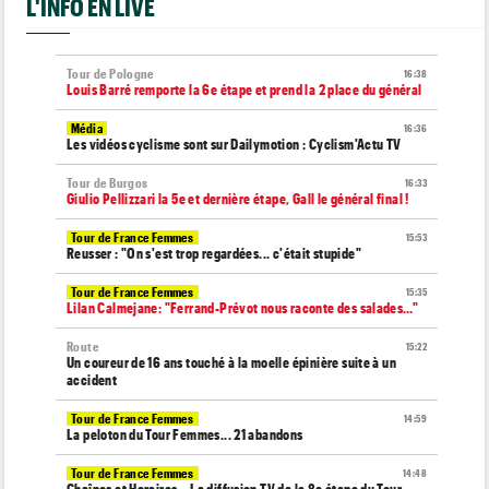
L'INFO EN LIVE
Tour de Pologne
16:38
Louis Barré remporte la 6e étape et prend la 2 place du général
Média
16:36
Les vidéos cyclisme sont sur Dailymotion : Cyclism'Actu TV
Tour de Burgos
16:33
Giulio Pellizzari la 5e et dernière étape, Gall le général final !
Tour de France Femmes
15:53
Reusser : "On s'est trop regardées... c'était stupide"
Tour de France Femmes
15:35
Lilan Calmejane: "Ferrand-Prévot nous raconte des salades…"
Route
15:22
Un coureur de 16 ans touché à la moelle épinière suite à un
accident
Tour de France Femmes
14:59
La peloton du Tour Femmes... 21 abandons
Tour de France Femmes
14:48