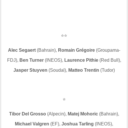
⭐⭐
Alec Segaert
(Bahrain),
Romain Grégoire
(Groupama-
FDJ),
Ben Turner
(INEOS),
Laurence Pithie
(Red Bull),
Jasper Stuyven
(Soudal),
Matteo Trentin
(Tudor)
⭐
Tibor Del Grosso
(Alpecin),
Matej Mohoric
(Bahrain),
Michael Valgren
(EF),
Joshua Tarling
(INEOS),