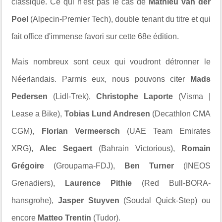
classique. Ce qui n'est pas le cas de
Mathieu van der
Poel
(Alpecin-Premier Tech), double tenant du titre et qui
fait office d'immense favori sur cette 68e édition.
Mais nombreux sont ceux qui voudront détronner le
Néerlandais. Parmis eux, nous pouvons citer
Mads
Pedersen
(Lidl-Trek),
Christophe Laporte
(Visma |
Lease a Bike),
Tobias Lund Andresen
(Decathlon CMA
CGM),
Florian Vermeersch
(UAE Team Emirates
XRG),
Alec Segaert
(Bahrain Victorious),
Romain
Grégoire
(Groupama-FDJ),
Ben Turner
(INEOS
Grenadiers),
Laurence Pithie
(Red Bull-BORA-
hansgrohe),
Jasper Stuyven
(Soudal Quick-Step) ou
encore
Matteo Trentin
(Tudor).