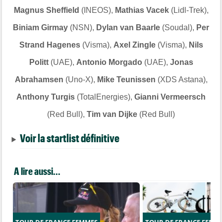
Magnus Sheffield
(INEOS),
Mathias Vacek
(Lidl-Trek),
Biniam Girmay
(NSN),
Dylan van Baarle
(Soudal),
Per
Strand Hagenes
(Visma),
Axel Zingle
(Visma),
Nils
Politt
(UAE),
Antonio Morgado
(UAE),
Jonas
Abrahamsen
(Uno-X),
Mike Teunissen
(XDS Astana),
Anthony Turgis
(TotalEnergies),
Gianni Vermeersch
(Red Bull),
Tim van Dijke
(Red Bull)
Voir la startlist définitive
A lire aussi...