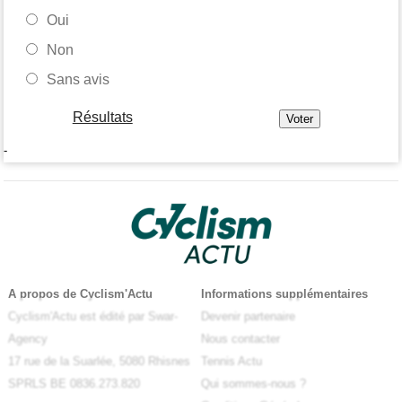
Oui
Non
Sans avis
Résultats
-
A propos de Cyclism'Actu
Informations supplémentaires
Cyclism'Actu est édité par Swar-
Devenir partenaire
Agency
Nous contacter
17 rue de la Suarlée, 5080 Rhisnes
Tennis Actu
SPRLS BE 0836.273.820
Qui sommes-nous ?