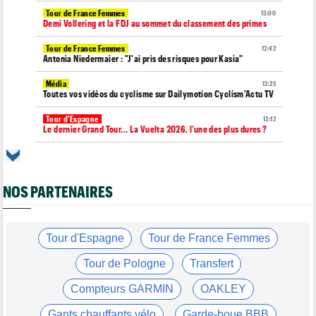
Tour de France Femmes
13:00
Demi Vollering et la FDJ au sommet du classement des primes
Tour de France Femmes
12:42
Antonia Niedermaier : "J'ai pris des risques pour Kasia"
Média
12:25
Toutes vos vidéos du cyclisme sur Dailymotion Cyclism'Actu TV
Tour d'Espagne
12:12
Le dernier Grand Tour... La Vuelta 2026, l’une des plus dures ?
Matériel
11:50
Insta360 était à Paris avec 250 cyclistes pour son Think Bold,
Ride Bold
NOS PARTENAIRES
Média
11:45
Toutes vos vidéos du cyclisme sur Youtube Cyclism'Actu TV
Transfert
Tour d'Espagne
Tour de France Femmes
11:42
Un double vainqueur d'étape sur le Giro vers la NSN jusqu'en
2029 !
Tour de Pologne
Transfert
Tour de France Femmes
11:35
Compteurs GARMIN
OAKLEY
Cédrine Kerbaol : "Si le Tour faisait déjà 3 semaines..."
Gants chauffants vélo
Garde-boue BBB