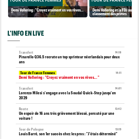
TOUR DE FRANCE FEMMES
TOUR DE FRANCE FEMM
Demi Vollering : "Croyez vraiment en vos rêves...
Demi Vollering et la FDJ au so
"
classement des primes
L'INFO EN LIVE
Transfert
14:18
Pinarello Q36.5 recrute un top sprinteur néerlandais pour deux
ans
Tour de France Femmes
14:11
Demi Vollering : "Croyez vraiment en vos rêves... "
Transfert
14:01
Lorenzo Milesi s'engage avec la Soudal Quick-Step jusqu'en
2029
Route
13:42
Un espoir de 16 ans très grièvement blessé, percuté par une
voiture !
Tour de Pologne
13:19
Louis Barré, son 1er succès chez les pros : "J'étais déterminé"