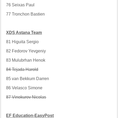
76
Seixas Paul
77
Tronchon Bastien
XDS Astana Team
81
Higuita Sergio
82
Fedorov Yevgeniy
83
Mulubrhan Henok
84 Tejada Harold
85
van Bekkum Darren
86
Velasco Simone
87 Vinokurov Nicolas
EF Education-EasyPost