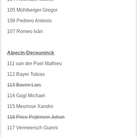
105
Mühlberger Gregor
106
Pedrero Antonio
107
Romeo Iván
Alpecin-Deceuninck
111
van der Poel Mathieu
112
Bayer Tobias
113 Boven Lars
114
Gogl Michael
115
Meurisse Xandro
116 Price-Pejtersen Johan
117
Vermeersch Gianni