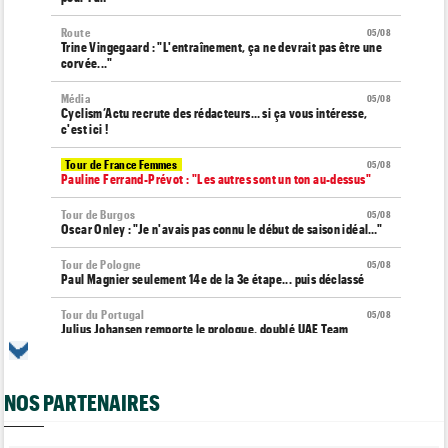
Route
05/08
Trine Vingegaard : "L'entraînement, ça ne devrait pas être une
corvée..."
Média
05/08
Cyclism’Actu recrute des rédacteurs… si ça vous intéresse,
c'est ici !
Tour de France Femmes
05/08
Pauline Ferrand-Prévot : "Les autres sont un ton au-dessus"
Tour de Burgos
05/08
Oscar Onley : "Je n'avais pas connu le début de saison idéal…"
Tour de Pologne
05/08
Paul Magnier seulement 14e de la 3e étape... puis déclassé
Tour du Portugal
05/08
Julius Johansen remporte le prologue, doublé UAE Team
Emirates
Tour de France Femmes
05/08
Marlen Reusser : "C'était différent du Mont Ventoux..."
NOS PARTENAIRES
Transfert
05/08
Joe Blackmore pourrait rejoindre une grosse formation