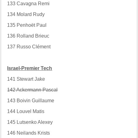
133
Cavagna Remi
134
Molard Rudy
135
Penhoët Paul
136
Rolland Brieuc
137
Russo Clément
Israel-Premier Tech
141
Stewart Jake
142 Ackermann Pascal
143
Boivin Guillaume
144
Louvel Matis
145
Lutsenko Alexey
146
Neilands Krists