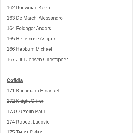
162
Bouwman Koen
163 De Marchi Alessandro
164
Foldager Anders
165
Hellemose Asbjørn
166
Hepburn Michael
167
Juul-Jensen Christopher
Cofidis
171
Buchmann Emanuel
172 Knight Oliver
173
Ourselin Paul
174
Robeet Ludovic
175
Teuns Dylan