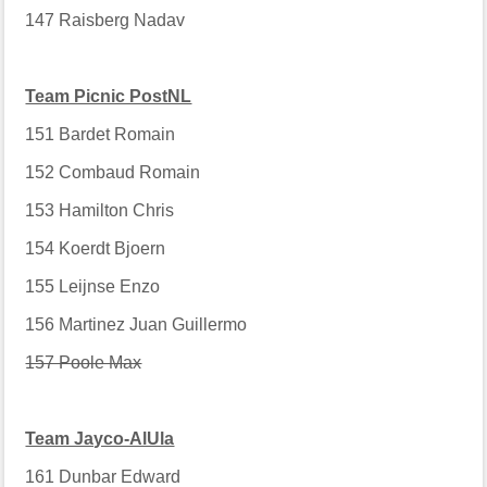
147
Raisberg Nadav
Team Picnic PostNL
151
Bardet Romain
152
Combaud Romain
153
Hamilton Chris
154
Koerdt Bjoern
155
Leijnse Enzo
156
Martinez Juan Guillermo
157 Poole Max
Team Jayco-AlUla
161
Dunbar Edward