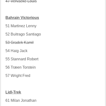
47 Vervaeke Louis
Bahrain Victorious
51
Martinez Lenny
52
Buitrago Santiago
53 Gradek Kamil
54
Haig Jack
55
Stannard Robert
56
Træen Torstein
57
Wright Fred
Lidl-Trek
61
Milan Jonathan