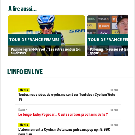
A lire aussi...
TOUR DE FRANCE FEMMES
TOUR DE FRANCE FEMM
Pauline Ferrand-Prévot : "Les autres sont un ton
Vollering : "Reusser est la seul
au-dessus"
gagné..."
L'INFO EN LIVE
Média
05/08
Toutes nos vidéos de cyclisme sont sur Youtube : Cyclism'Actu
TV
Route
05/08
Le bingo Tadej Pogacar... Quels sont ses prochains défis ?
Média
05/08
L'abonnement à Cyclism'Actu sans pub sans pop up : 9,99€
pour 1 an