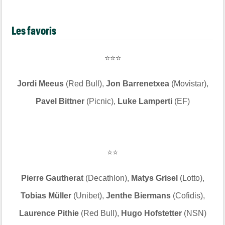
Les favoris
⭐⭐⭐
Jordi Meeus
(Red Bull),
Jon Barrenetxea
(Movistar),
Pavel Bittner
(Picnic),
Luke Lamperti
(EF)
⭐⭐
Pierre Gautherat
(Decathlon),
Matys Grisel
(Lotto),
Tobias Müller
(Unibet),
Jenthe Biermans
(Cofidis),
Laurence Pithie
(Red Bull),
Hugo Hofstetter
(NSN)