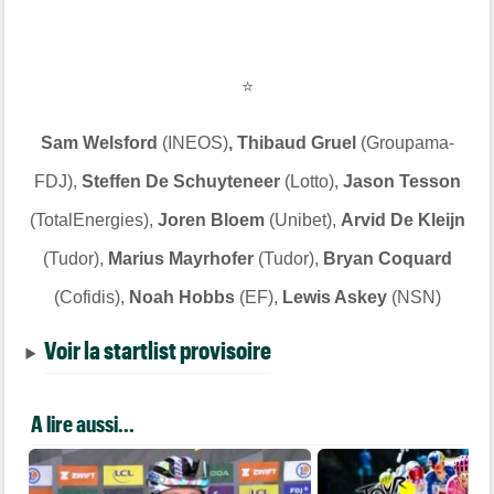
⭐
Sam Welsford
(INEOS)
, Thibaud Gruel
(Groupama-
FDJ),
Steffen De Schuyteneer
(Lotto),
Jason Tesson
(TotalEnergies),
Joren Bloem
(Unibet),
Arvid De Kleijn
(Tudor),
Marius Mayrhofer
(Tudor),
Bryan Coquard
(Cofidis),
Noah Hobbs
(EF),
Lewis Askey
(NSN)
Voir la startlist provisoire
A lire aussi...