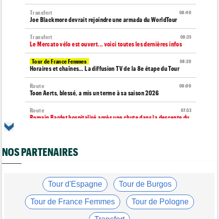
Transfert
08:40
Joe Blackmore devrait rejoindre une armada du WorldTour
Transfert
08:35
Le Mercato vélo est ouvert... voici toutes les dernières infos
Tour de France Femmes
08:20
Horaires et chaînes… La diffusion TV de la 8e étape du Tour
Route
08:00
Toon Aerts, blessé, a mis un terme à sa saison 2026
Route
07:53
Romain Bardet hospitalisé après une chute dans la descente du
Mont Ventoux
Transfert
07:40
NOS PARTENAIRES
Jakobsen y croit encore : "J'ai de la ressource..."
Média
07:20
Cyclism’Actu recrute des rédacteurs… voici comment
candidater
Tour d'Espagne
Tour de Burgos
Tour d'Espagne
07:00
Tour de France Femmes
Tour de Pologne
Le parcours de la 20e étape modifié en raison d'éboulements