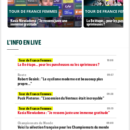
TOUR DE FRANCE FEMMES
TOUR DE FRANCE FEMM
Kasia Niewiadoma : "Je ressens juste une
La 8e étape… pour les puncheu
immense gratitude"
sprinteuses ?
L'INFO EN LIVE
Tour de France Femmes
10:08
La 8e étape… pour les puncheuses ou les sprinteuses ?
Route
09:57
Robert Gesink : "Le cyclisme moderne est beaucoup plus
propre..."
Tour de France Femmes
09:38
Puck Pieterse : "L’ascension du Ventoux était incroyable"
Tour de France Femmes
09:19
Kasia Niewiadoma : "Je ressens juste une immense gratitude"
Championnats du Monde
09:00
Voici la sélection française pour les Championnats du monde