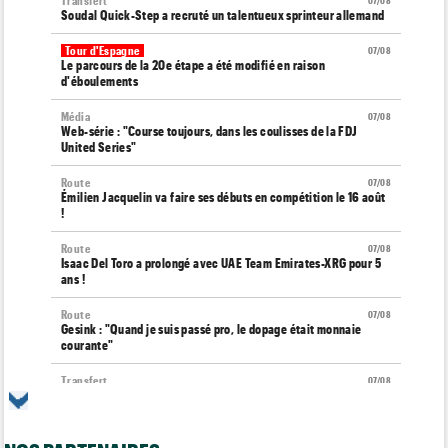
Transfert
07/08
Soudal Quick-Step a recruté un talentueux sprinteur allemand
Tour d'Espagne
07/08
Le parcours de la 20e étape a été modifié en raison
d'éboulements
Média
07/08
Web-série : "Course toujours, dans les coulisses de la FDJ
United Series"
Route
07/08
Émilien Jacquelin va faire ses débuts en compétition le 16 août
!
Route
07/08
Isaac Del Toro a prolongé avec UAE Team Emirates-XRG pour 5
ans !
Route
07/08
Gesink : "Quand je suis passé pro, le dopage était monnaie
courante"
Transfert
07/08
Le Mercato vélo est ouvert... toutes les dernières infos et
rumeurs
Transfert
07/08