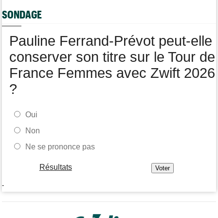
Tour de France Femmes
07/08
SONDAGE
Kasia Niewiadoma fait coup double sur la 7e étape
Tour de Pologne
07/08
Pauline Ferrand-Prévot peut-elle
Joao Almeida a abandonné après une nouvelle chute
conserver son titre sur le Tour de
France Femmes avec Zwift 2026
?
Oui
Non
Ne se prononce pas
Résultats
-